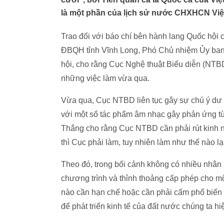
là một phần của lịch sử nước CHXHCN Việ
Trao đổi với báo chí bên hành lang Quốc hội
ĐBQH tỉnh Vĩnh Long, Phó Chủ nhiệm Ủy ban 
hội, cho rằng Cục Nghệ thuật Biểu diễn (NTBD
những việc làm vừa qua.
Vừa qua, Cục NTBD liên tục gây sự chú ý dư 
với một số tác phẩm âm nhạc gây phản ứng t
Thắng cho rằng Cục NTBD cần phải rút kinh n
thì Cục phải làm, tuy nhiên làm như thế nào l
Theo đó, trong bối cảnh không có nhiều nhân 
chương trình và thỉnh thoảng cấp phép cho mộ
nào cần hạn chế hoặc cần phải cấm phổ biến 
để phát triển kinh tế của đất nước chúng ta hi