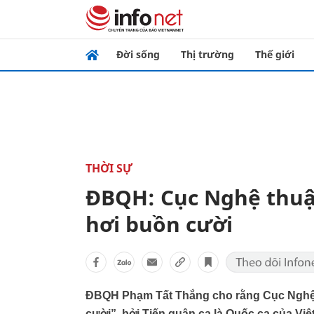
Đời sống
Thị trường
Thế giới
THỜI SỰ
ĐBQH: Cục Nghệ thuật 
hơi buồn cười
ĐBQH Phạm Tất Thắng cho rằng Cục Nghệ th
cười”, bởi Tiến quân ca là Quốc ca của Việ