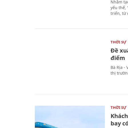
Nhằm tạo
yếu thế,
triển, t
THỜI SỰ
Đề xu
điểm
Bà Rịa -
thị trườ
THỜI SỰ
Khách
bay có