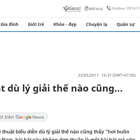
Hotline: 09161
Gia đình
Giới trẻ
Khỏe - đẹp
Chuyện lạ
Quân sự
23/05/2017 16:37 (GMT+07:00)
dù lý giải thế nào cũng...
uật biểu diễn dù lý giải thế nào cũng thấy “hơi buồn
t Nam, bài hát này không đơn thuần là một bài hát mà còn