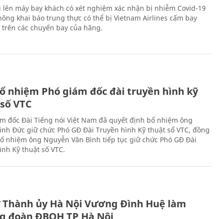
i lên máy bay khách có xét nghiệm xác nhận bị nhiễm Covid-19
ông khai báo trung thực có thể bị Vietnam Airlines cấm bay
n trên các chuyến bay của hãng.
ổ nhiệm Phó giám đốc đài truyền hình kỹ
 số VTC
m đốc Đài Tiếng nói Việt Nam đã quyết định bổ nhiệm ông
nh Đức giữ chức Phó GĐ Đài Truyền hình Kỹ thuật số VTC, đồng
 bổ nhiệm ông Nguyễn Văn Bình tiếp tục giữ chức Phó GĐ Đài
ình Kỹ thuật số VTC.
ư Thành ủy Hà Nội Vương Đình Huệ làm
g đoàn ĐBQH TP Hà Nội