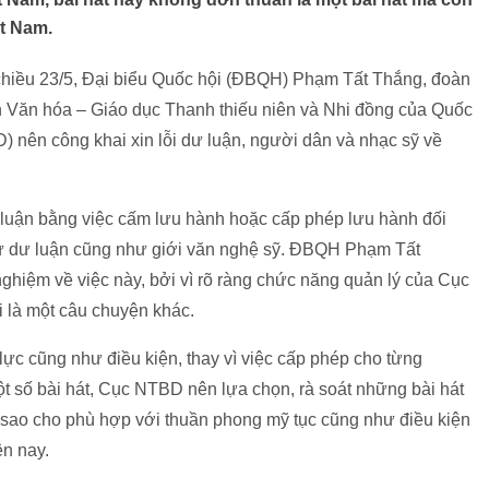
t Nam.
 chiều 23/5, Đại biểu Quốc hội (ĐBQH) Phạm Tất Thắng, đoàn
Văn hóa – Giáo dục Thanh thiếu niên và Nhi đồng của Quốc
) nên công khai xin lỗi dư luận, người dân và nhạc sỹ về
luận bằng việc cấm lưu hành hoặc cấp phép lưu hành đối
ừ dư luận cũng như giới văn nghệ sỹ. ĐBQH Phạm Tất
ghiệm về việc này, bởi vì rõ ràng chức năng quản lý của Cục
ại là một câu chuyện khác.
lực cũng như điều kiện, thay vì việc cấp phép cho từng
t số bài hát, Cục NTBD nên lựa chọn, rà soát những bài hát
sao cho phù hợp với thuần phong mỹ tục cũng như điều kiện
ện nay.