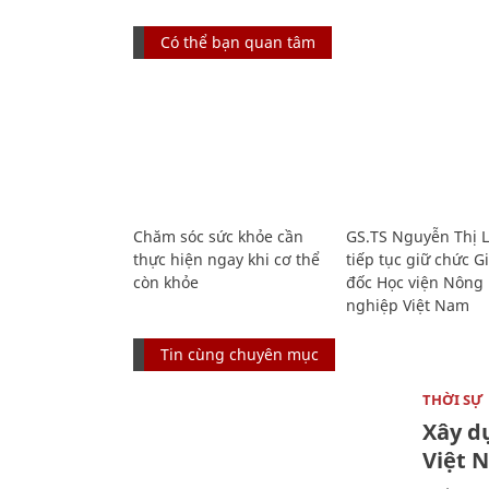
Có thể bạn quan tâm
Chăm sóc sức khỏe cần
GS.TS Nguyễn Thị 
thực hiện ngay khi cơ thể
tiếp tục giữ chức 
còn khỏe
đốc Học viện Nông
nghiệp Việt Nam
Tin cùng chuyên mục
THỜI SỰ
Xây d
Việt 