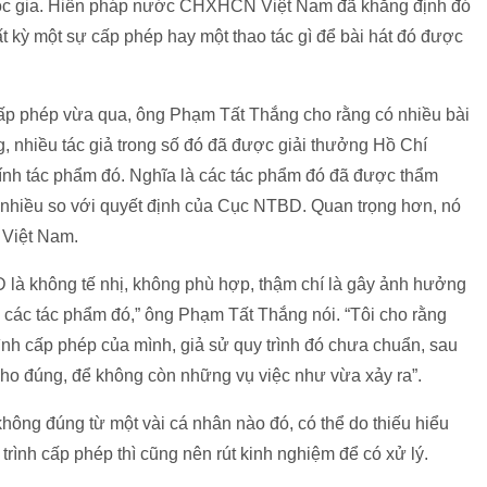
uốc gia. Hiến pháp nước CHXHCN Việt Nam đã khẳng định đó
t kỳ một sự cấp phép hay một thao tác gì để bài hát đó được
p phép vừa qua, ông Phạm Tất Thắng cho rằng có nhiều bài
, nhiều tác giả trong số đó đã được giải thưởng Hồ Chí
nh tác phẩm đó. Nghĩa là các tác phẩm đó đã được thẩm
nhiều so với quyết định của Cục NTBD. Quan trọng hơn, nó
 Việt Nam.
 là không tế nhị, không phù hợp, thậm chí là gây ảnh hưởng
 các tác phẩm đó,” ông Phạm Tất Thắng nói. “Tôi cho rằng
ình cấp phép của mình, giả sử quy trình đó chưa chuẩn, sau
 cho đúng, để không còn những vụ việc như vừa xảy ra”.
không đúng từ một vài cá nhân nào đó, có thể do thiếu hiểu
trình cấp phép thì cũng nên rút kinh nghiệm để có xử lý.