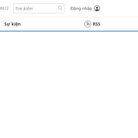
18822
Đăng nhập
Sự kiện
RSS