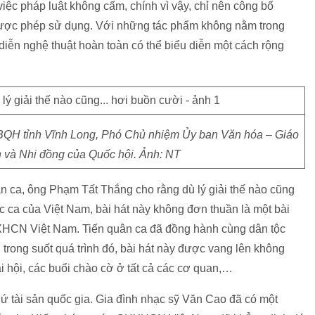
iệc pháp luật không cấm, chính vì vậy, chỉ nên công bố
ợc phép sử dụng. Với những tác phẩm không nằm trong
diễn nghệ thuật hoàn toàn có thể biểu diễn một cách rộng
BQH tỉnh Vĩnh Long, Phó Chủ nhiệm Ủy ban Văn hóa – Giáo
n và Nhi đồng của Quốc hội. Ảnh: NT
n ca, ông Phạm Tất Thắng cho rằng dù lý giải thế nào cũng
c ca của Việt Nam, bài hát này không đơn thuần là một bài
XHCN Việt Nam. Tiến quân ca đã đồng hành cùng dân tộc
trong suốt quá trình đó, bài hát này được vang lên không
ại hội, các buổi chào cờ ở tất cả các cơ quan,…
hứ tài sản quốc gia. Gia đình nhạc sỹ Văn Cao đã có một