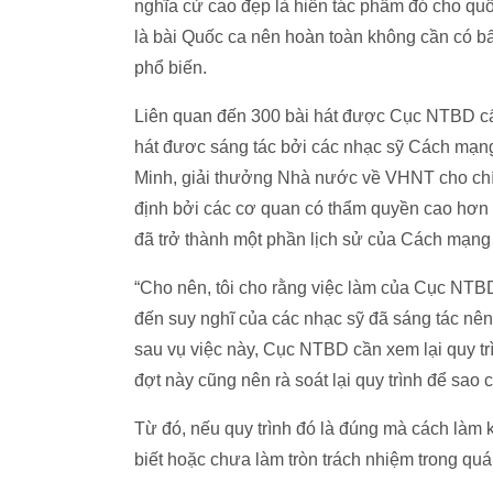
nghĩa cử cao đẹp là hiến tác phẩm đó cho q
là bài Quốc ca nên hoàn toàn không cần có bấ
phổ biến.
Liên quan đến 300 bài hát được Cục NTBD cấ
hát đươc sáng tác bởi các nhạc sỹ Cách mạng
Minh, giải thưởng Nhà nước về VHNT cho chí
định bởi các cơ quan có thẩm quyền cao hơn 
đã trở thành một phần lịch sử của Cách mạng
“Cho nên, tôi cho rằng việc làm của Cục NTBD
đến suy nghĩ của các nhạc sỹ đã sáng tác nên
sau vụ việc này, Cục NTBD cần xem lại quy tr
đợt này cũng nên rà soát lại quy trình để sao
Từ đó, nếu quy trình đó là đúng mà cách làm 
biết hoặc chưa làm tròn trách nhiệm trong quá 