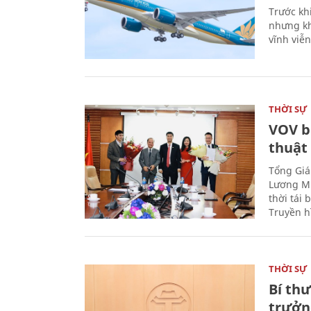
Trước kh
nhưng kh
vĩnh viễ
THỜI SỰ
VOV b
thuật
Tổng Giá
Lương Mi
thời tái
Truyền h
THỜI SỰ
Bí th
trưởn