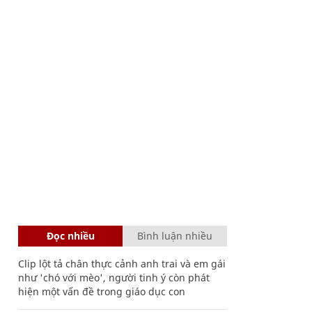
Đọc nhiều
Bình luận nhiều
Clip lột tả chân thực cảnh anh trai và em gái
như 'chó với mèo', người tinh ý còn phát
hiện một vấn đề trong giáo dục con