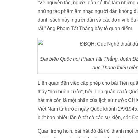
“Về nguyên tắc, người dân có thể làm những v
những tác phẩm âm nhạc người dân không đư
danh sách này, người dân và các đơn vị biểu 
rãi,” ông Phạm Tất Thắng bày tỏ quan điểm.
Đại biểu Quốc hội Phạm Tất Thắng, đoàn Đ
dục Thanh thiếu niê
Liên quan đến việc cấp phép cho bài Tiến quâ
thấy “hơi buồn cười”, bởi Tiến quân ca là Quố
hát mà còn là một phần của lịch sử nước CH
Việt Nam từ trước ngày Quốc khánh 2/9/1945, 
biết bao nhiêu lần ở tất cả các sự kiện, các Đ
Quan trọng hơn, bài hát đó đã trở thành một t