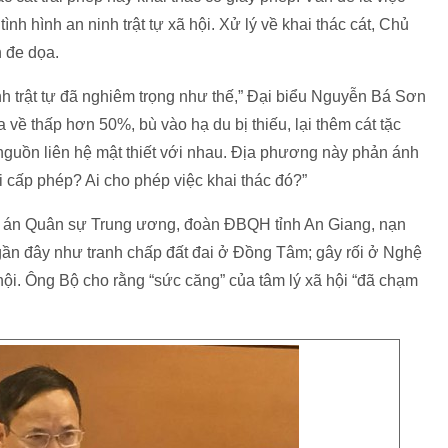
nh hình an ninh trật tự xã hội. Xử lý về khai thác cát, Chủ
n đe dọa.
nh trật tự đã nghiêm trọng như thế,” Đại biểu Nguyễn Bá Sơn
về thấp hơn 50%, bù vào hạ du bị thiếu, lại thêm cát tặc
guồn liên hệ mật thiết với nhau. Địa phương này phản ánh
i cấp phép? Ai cho phép việc khai thác đó?”
 án Quân sự Trung ương, đoàn ĐBQH tỉnh An Giang, nạn
a gần đây như tranh chấp đất đai ở Đồng Tâm; gây rối ở Nghệ
 hội. Ông Bộ cho rằng “sức căng” của tâm lý xã hội “đã chạm