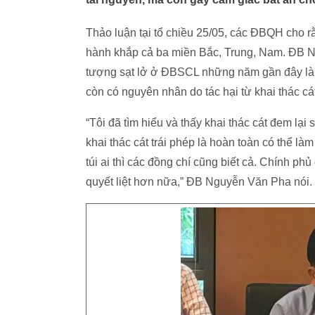
Thảo luận tại tổ chiều 25/05, các ĐBQH cho r
hành khắp cả ba miền Bắc, Trung, Nam. ĐB 
tượng sạt lở ở ĐBSCL những năm gần đây là
còn có nguyên nhân do tác hại từ khai thác cát
“Tôi đã tìm hiểu và thấy khai thác cát đem lại
khai thác cát trái phép là hoàn toàn có thể là
túi ai thì các đồng chí cũng biết cả. Chính p
quyết liệt hơn nữa,” ĐB Nguyễn Văn Pha nói.