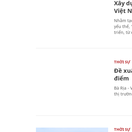
Xây d
Việt 
Nhằm tạo
yếu thế,
triển, t
THỜI SỰ
Đề xu
điểm
Bà Rịa -
thị trườ
THỜI SỰ