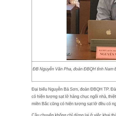
ĐB Nguyễn Văn Pha, đoàn ĐBQH tỉnh Nam Định
Đại biểu Nguyễn Bá Sơn, đoàn ĐBQH TP. Đà N
có hiện tượng sạt lở hàng chục ngôi nhà, thiệ
miền Bắc cũng có hiện tượng sạt lở đều có ng
Câu chuyện không chỉ dừng lại ở việc khai thá