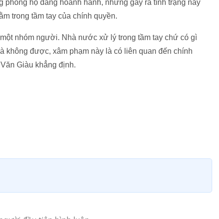
ừng phòng hộ đang hoành hành, nhưng gây ra tình trạng này
nằm trong tầm tay của chính quyền.
là một nhóm người. Nhà nước xử lý trong tầm tay chứ có gì
là không được, xâm phạm này là có liên quan đến chính
Văn Giàu khẳng định.