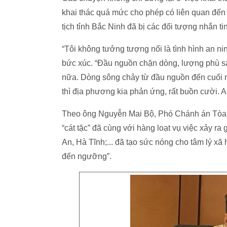
khai thác quá mức cho phép có liên quan đến tì
tịch tỉnh Bắc Ninh đã bị các đối tượng nhắn ti
“Tôi không tưởng tượng nổi là tình hình an ni
bức xúc. “Đầu nguồn chặn dòng, lượng phù sa 
nữa. Dòng sông chảy từ đầu nguồn đến cuối n
thì địa phương kia phản ứng, rất buồn cười. A
Theo ông Nguyễn Mai Bộ, Phó Chánh án Tòa
“cát tặc” đã cùng với hàng loạt vụ việc xảy r
An, Hà Tĩnh;... đã tạo sức nóng cho tâm lý xã
đến ngưỡng”.