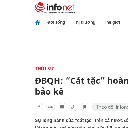
Đời sống
Thị trường
Thế giới
THỜI SỰ
ĐBQH: “Cát tặc” hoàn
bảo kê
Sự lộng hành của “cát tặc” trên cả nước đ
tài nguyên, mà còn gây cảm giác bất an ch