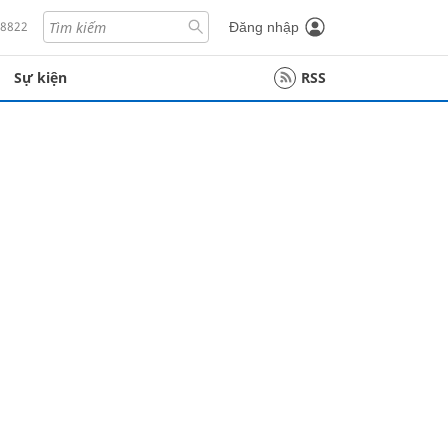
18822
Đăng nhập
Sự kiện
RSS