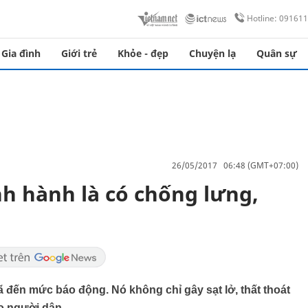
Hotline: 09161
Gia đình
Giới trẻ
Khỏe - đẹp
Chuyện lạ
Quân sự
26/05/2017 06:48 (GMT+07:00)
h hành là có chống lưng,
ã đến mức báo động. Nó không chỉ gây sạt lở, thất thoát
o người dân.