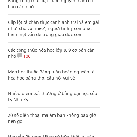
Bảng công thức đạo hàm nguyên hàm cơ
bản cần nhớ
Clip lột tả chân thực cảnh anh trai và em gái
như 'chó với mèo', người tinh ý còn phát
hiện một vấn đề trong giáo dục con
Các công thức hóa học lớp 8, 9 cơ bản cần
nhớ
106
Mẹo học thuộc Bảng tuần hoàn nguyên tố
hóa học bằng thơ, câu nói vui vẻ
Nhiều điểm bất thường ở bằng đại học của
Lý Nhã Kỳ
20 số điện thoại ma ám bạn không bao giờ
nên gọi
Nguyễn Phương Hằng sở hữu khối tài sản