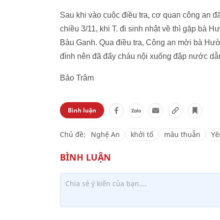
Sau khi vào cuộc điều tra, cơ quan công an đ
chiều 3/11, khi T. đi sinh nhật về thì gặp bà
Bàu Ganh. Qua điều tra, Công an mời bà Hườn
đình nên đã đẩy cháu nội xuống đập nước dẫ
Bảo Trâm
Bình luận
Chủ đề:
Nghệ An
khởi tố
mâu thuẫn
Yê