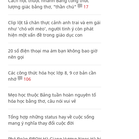
Cách học thuộc nhanh Bảng công thức
lượng giác bằng thơ, "thần chú"
17
Clip lột tả chân thực cảnh anh trai và em gái
như 'chó với mèo', người tinh ý còn phát
hiện một vấn đề trong giáo dục con
20 số điện thoại ma ám bạn không bao giờ
nên gọi
Các công thức hóa học lớp 8, 9 cơ bản cần
nhớ
106
Mẹo học thuộc Bảng tuần hoàn nguyên tố
hóa học bằng thơ, câu nói vui vẻ
Tổng hợp những status hay về cuộc sống
mang ý nghĩa thay đổi cuộc đời
Phó Đoàn ĐBQH Hà Giang Vương Ngọc Hà bị