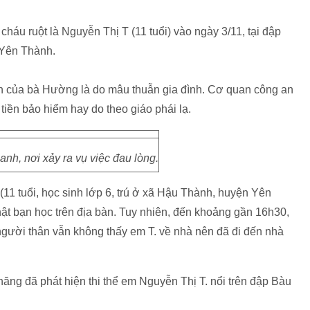
háu ruột là Nguyễn Thị T (11 tuổi) vào ngày 3/11, tại đập
 Yên Thành.
án của bà Hường là do mâu thuẫn gia đình. Cơ quan công an
 tiền bảo hiểm hay do theo giáo phái lạ.
h, nơi xảy ra vụ việc đau lòng.
(11 tuổi, học sinh lớp 6, trú ở xã Hậu Thành, huyện Yên
t bạn học trên địa bàn. Tuy nhiên, đến khoảng gần 16h30,
 người thân vẫn không thấy em T. về nhà nên đã đi đến nhà
ng đã phát hiện thi thể em Nguyễn Thị T. nổi trên đập Bàu