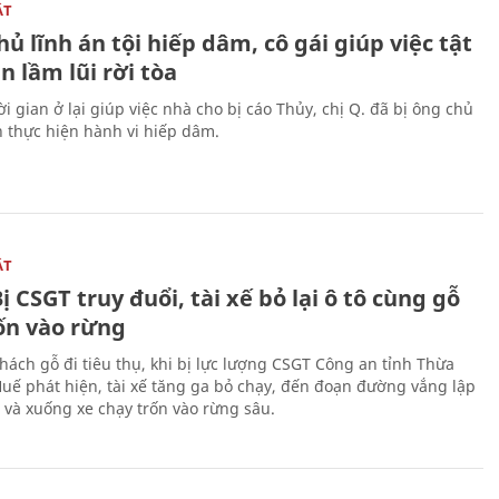
ẬT
ủ lĩnh án tội hiếp dâm, cô gái giúp việc tật
 lầm lũi rời tòa
i gian ở lại giúp việc nhà cho bị cáo Thủy, chị Q. đã bị ông chủ
n thực hiện hành vi hiếp dâm.
ẬT
ị CSGT truy đuổi, tài xế bỏ lại ô tô cùng gỗ
rốn vào rừng
hách gỗ đi tiêu thụ, khi bị lực lượng CSGT Công an tỉnh Thừa
Huế phát hiện, tài xế tăng ga bỏ chạy, đến đoạn đường vắng lập
 và xuống xe chạy trốn vào rừng sâu.