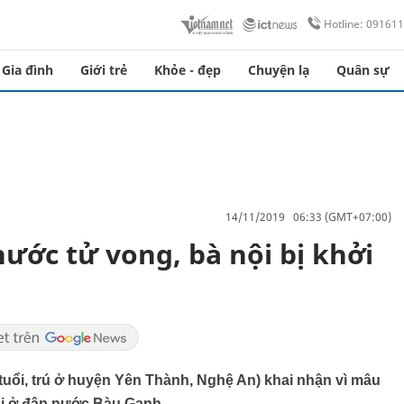
Hotline: 09161
Gia đình
Giới trẻ
Khỏe - đẹp
Chuyện lạ
Quân sự
14/11/2019 06:33 (GMT+07:00)
ước tử vong, bà nội bị khởi
 tuổi, trú ở huyện Yên Thành, Nghệ An) khai nhận vì mâu
uổi ở đập nước Bàu Ganh.