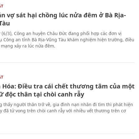
ẬT
n vợ sát hại chồng lúc nửa đêm ở Bà Rịa-
Tàu
 (6/3), Công an huyện Châu Đức đang phối hợp các đơn vị
ụ Công an tỉnh Bà Rịa-Vũng Tàu khám nghiệm hiện trường, điều
n mạng xảy ra lúc nửa đêm.
ẬT
 Hóa: Điều tra cái chết thương tâm của một
 độc thân tại chòi canh rẫy
g thấy người thân trở về, gia đình nạn nhân đi tìm thì phát hiện
y đã tử vong trên chòi canh rẫy với nhiều vết thương trên cơ