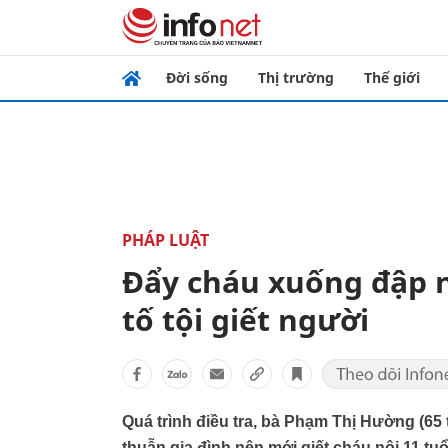
Đời sống
Thị trường
Thế giới
PHÁP LUẬT
Đẩy cháu xuống đập n
tố tội giết người
Quá trình điều tra, bà Phạm Thị Hường (65
thuẫn gia đình nên mới giết cháu nội 11 t