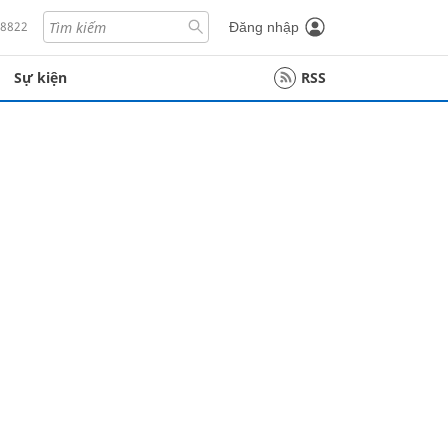
18822
Đăng nhập
Sự kiện
RSS