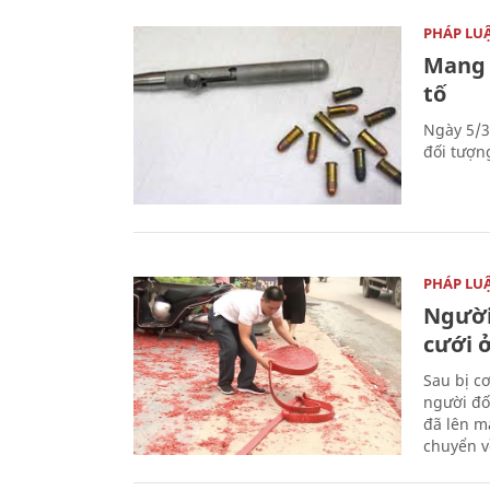
PHÁP LU
Mang 
tố
Ngày 5/3
đối tượn
PHÁP LU
Người
cưới ở
Sau bị c
người đố
đã lên m
chuyển v