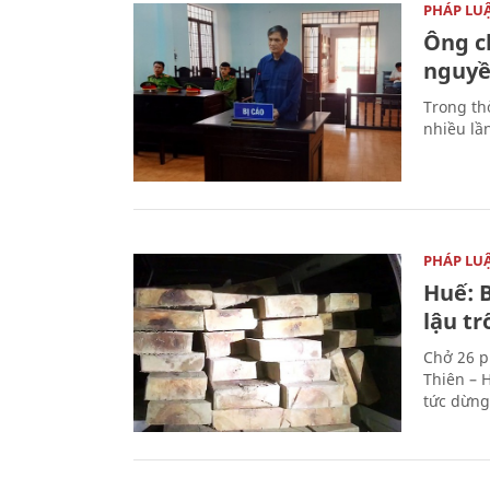
PHÁP LU
Ông ch
nguyền
Trong thờ
nhiều lầ
PHÁP LU
Huế: B
lậu t
Chở 26 p
Thiên – 
tức dừng