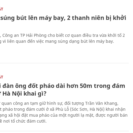
ẬT
súng bút lên máy bay, 2 thanh niên bị khởi
, Công an TP Hải Phòng cho biết cơ quan điều tra vừa khởi tố 2
g vì liên quan đến việc mang súng dạng bút lên máy bay.
ẬT
 đàn ông đốt pháo dài hơn 50m trong đám
 Hà Nội khai gì?
ơ quan công an tạm giữ hình sự, đối tượng Trần Văn Khang,
t pháo trong đám cưới ở xã Phù Lỗ (Sóc Sơn, Hà Nội) khai nhận
ạng xã hội đặt mua pháo của một người lạ mặt, được người bán
ề nơi tổ chức đám cưới.