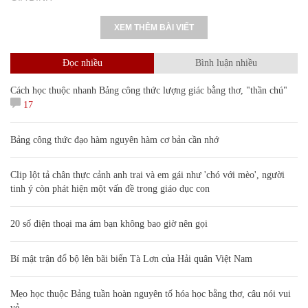
XEM THÊM BÀI VIẾT
Đọc nhiều
Bình luận nhiều
Cách học thuộc nhanh Bảng công thức lượng giác bằng thơ, "thần chú"
17
Bảng công thức đạo hàm nguyên hàm cơ bản cần nhớ
Clip lột tả chân thực cảnh anh trai và em gái như 'chó với mèo', người
tinh ý còn phát hiện một vấn đề trong giáo dục con
20 số điện thoại ma ám bạn không bao giờ nên gọi
Bí mật trận đổ bộ lên bãi biển Tà Lơn của Hải quân Việt Nam
Mẹo học thuộc Bảng tuần hoàn nguyên tố hóa học bằng thơ, câu nói vui
vẻ