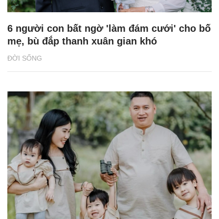
6 người con bất ngờ 'làm đám cưới' cho bố
mẹ, bù đắp thanh xuân gian khó
ĐỜI SỐNG