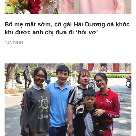
Bố mẹ mất sớm, cô gái Hải Dương oà khóc
khi được anh chị đưa đi ‘hỏi vợ’
GIA ĐÌNH