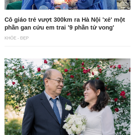
Cô giáo trẻ vượt 300km ra Hà Nội 'xẻ' một
phần gan cứu em trai '9 phần tử vong'
KHỎE - ĐẸP