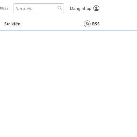
18822
Đăng nhập
Sự kiện
RSS