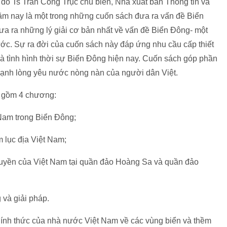
” do Ts Trần Công Trục chủ biên, Nhà xuất bản Thông tin và
năm nay là một trong những cuốn sách đưa ra vấn đề Biển
đưa ra những lý giải cơ bản nhất về vấn đề Biển Đông- một
ớc. Sự ra đời của cuốn sách này đáp ứng nhu cầu cấp thiết
và tình hình thời sự Biển Đông hiện nay. Cuốn sách góp phần
 cạnh lòng yêu nước nòng nàn của người dân Việt.
” gồm 4 chương:
t Nam trong Biển Đông;
 lục địa Việt Nam;
 quyền của Việt Nam tại quần đảo Hoàng Sa và quần đảo
và giải pháp.
hính thức của nhà nước Việt Nam về các vùng biển và thềm