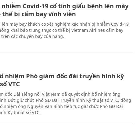
 nhiễm Covid-19 cố tình giấu bệnh lên máy
 thể bị cấm bay vĩnh viễn
i lên máy bay khách có xét nghiệm xác nhận bị nhiễm Covid-19
ông khai báo trung thực có thể bị Vietnam Airlines cấm bay
n trên các chuyến bay của hãng.
ổ nhiệm Phó giám đốc đài truyền hình kỹ
 số VTC
m đốc Đài Tiếng nói Việt Nam đã quyết định bổ nhiệm ông
nh Đức giữ chức Phó GĐ Đài Truyền hình Kỹ thuật số VTC, đồng
 bổ nhiệm ông Nguyễn Văn Bình tiếp tục giữ chức Phó GĐ Đài
ình Kỹ thuật số VTC.