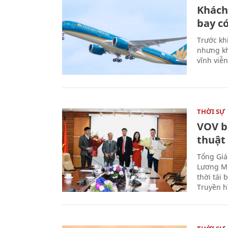
Khách
bay có
Trước kh
nhưng kh
vĩnh viễ
THỜI SỰ
VOV b
thuật
Tổng Giá
Lương Mi
thời tái
Truyền h