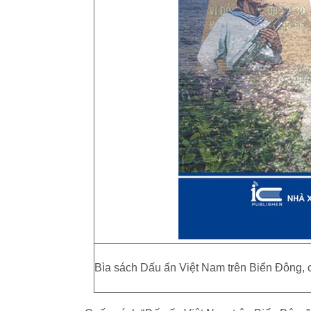
Bìa sách Dấu ấn Việt Nam trên Biển Đông, 