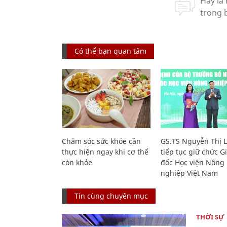
Có thể bạn quan tâm
Chăm sóc sức khỏe cần
GS.TS Nguyễn Thị 
thực hiện ngay khi cơ thể
tiếp tục giữ chức 
còn khỏe
đốc Học viện Nông
nghiệp Việt Nam
Tin cùng chuyên mục
THỜI SỰ