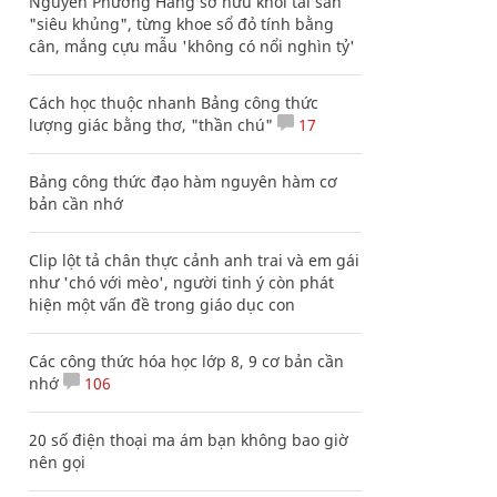
Nguyễn Phương Hằng sở hữu khối tài sản
"siêu khủng", từng khoe sổ đỏ tính bằng
cân, mắng cựu mẫu 'không có nổi nghìn tỷ'
Cách học thuộc nhanh Bảng công thức
lượng giác bằng thơ, "thần chú"
17
Bảng công thức đạo hàm nguyên hàm cơ
bản cần nhớ
Clip lột tả chân thực cảnh anh trai và em gái
như 'chó với mèo', người tinh ý còn phát
hiện một vấn đề trong giáo dục con
Các công thức hóa học lớp 8, 9 cơ bản cần
nhớ
106
20 số điện thoại ma ám bạn không bao giờ
nên gọi