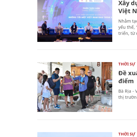
Xây d
Việt 
Nhằm tạo
yếu thế,
triển, t
THỜI SỰ
Đề xu
điểm
Bà Rịa -
thị trườ
THỜI SỰ