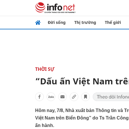
Đời sống
Thị trường
Thế giới
THỜI SỰ
“Dấu ấn Việt Nam tr
Hôm nay, 7/8, Nhà xuất bản Thông tin và Tr
Việt Nam trên Biển Đông” do Ts Trần Công 
ấn hành.