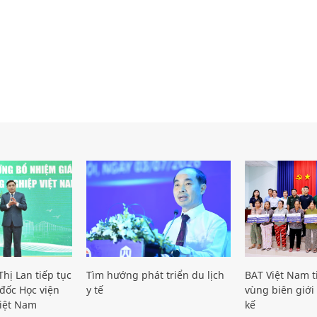
hị Lan tiếp tục
Tìm hướng phát triển du lịch
BAT Việt Nam t
đốc Học viện
y tế
vùng biên giới 
iệt Nam
kế