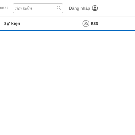
18822
Đăng nhập
Sự kiện
RSS