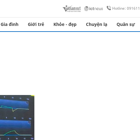
Hotline: 09161
Gia đình
Giới trẻ
Khỏe - đẹp
Chuyện lạ
Quân sự