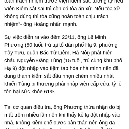
toàn trách nhiệm trước Viện kiểm sát, tương tự nếu
Viện Kiểm sát sai thì còn có tòa án xử. Nếu tòa xử
không đúng thì tòa cũng hoàn toàn chịu trách
nhiệm”- ông Hoàng nhấn mạnh.
Sự việc diễn ra vào đêm 23/11, ông Lê Minh
Phương (50 tuổi, trú tại tổ dân phố Hạ 9, phường
Tây Tựu, quận Bắc Từ Liêm, Hà Nội) phát hiện
cháu Nguyễn Đăng Tùng (15 tuổi, trú cùng khu phố
Hạ 9) đột nhập vào tiệm tạp hóa nhà mình nên đã
dùng thanh kiếm sắt đầu nhọn chém nhiều nhát
khiến Tùng bị thương phải nhập viện cấp cứu, tỷ lệ
tổn hại sức khỏe 61%.
Tại cơ quan điều tra, ông Phương thừa nhận do bị
mất trộm nhiều lần nên khi thấy kẻ lạ đột nhập vào
nhà, không kiềm chế được bản thân nên ông đã