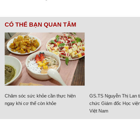
CÓ THỂ BẠN QUAN TÂM
Chăm sóc sức khỏe cần thực hiện
GS.TS Nguyễn Thị Lan ti
ngay khi cơ thể còn khỏe
chức Giám đốc Học viện
Việt Nam