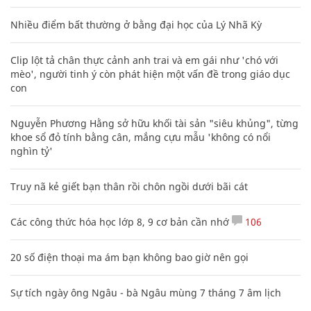
Nhiều điểm bất thường ở bằng đại học của Lý Nhã Kỳ
Clip lột tả chân thực cảnh anh trai và em gái như 'chó với
mèo', người tinh ý còn phát hiện một vấn đề trong giáo dục
con
Nguyễn Phương Hằng sở hữu khối tài sản "siêu khủng", từng
khoe sổ đỏ tính bằng cân, mắng cựu mẫu 'không có nổi
nghìn tỷ'
Truy nã kẻ giết bạn thân rồi chôn ngồi dưới bãi cát
Các công thức hóa học lớp 8, 9 cơ bản cần nhớ
106
20 số điện thoại ma ám bạn không bao giờ nên gọi
Sự tích ngày ông Ngâu - bà Ngâu mùng 7 tháng 7 âm lịch