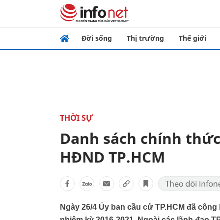
Đời sống
Thị trường
Thế giới
THỜI SỰ
Danh sách chính thức
HĐND TP.HCM
Ngày 26/4 Ủy ban cầu cử TP.HCM đã công
nhiệm kỳ 2016-2021. Ngoài các lãnh đạo 