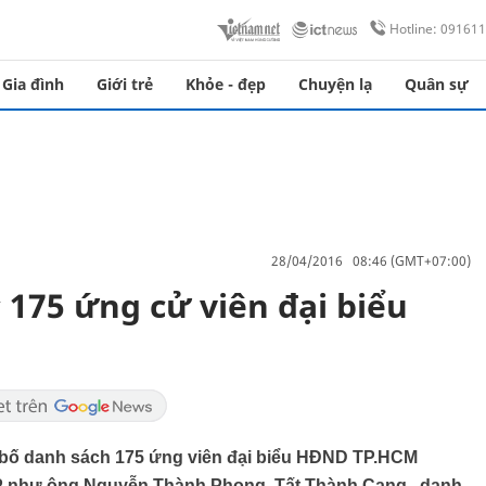
Hotline: 09161
Gia đình
Giới trẻ
Khỏe - đẹp
Chuyện lạ
Quân sự
28/04/2016 08:46 (GMT+07:00)
 175 ứng cử viên đại biểu
 bố danh sách 175 ứng viên đại biểu HĐND TP.HCM
TP như ông Nguyễn Thành Phong, Tất Thành Cang...danh