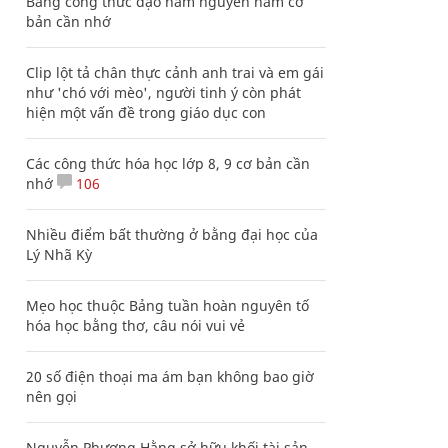
Bảng công thức đạo hàm nguyên hàm cơ
bản cần nhớ
Clip lột tả chân thực cảnh anh trai và em gái
như 'chó với mèo', người tinh ý còn phát
hiện một vấn đề trong giáo dục con
Các công thức hóa học lớp 8, 9 cơ bản cần
nhớ
106
Nhiều điểm bất thường ở bằng đại học của
Lý Nhã Kỳ
Mẹo học thuộc Bảng tuần hoàn nguyên tố
hóa học bằng thơ, câu nói vui vẻ
20 số điện thoại ma ám bạn không bao giờ
nên gọi
Nguyễn Phương Hằng sở hữu khối tài sản