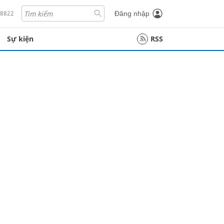
18822
Đăng nhập
Sự kiện
RSS