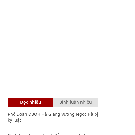
Đọc nhiều
Bình luận nhiều
Phó Đoàn ĐBQH Hà Giang Vương Ngọc Hà bị
kỷ luật