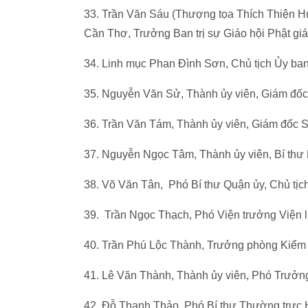
33. Trần Văn Sáu (Thượng tọa Thích Thiện Hu
Cần Thơ, Trưởng Ban trị sự Giáo hội Phật gi
34. Linh mục Phan Đình Sơn, Chủ tịch Ủy ba
35. Nguyễn Văn Sử, Thành ủy viên, Giám đ
36. Trần Văn Tám, Thành ủy viên, Giám đốc S
37. Nguyễn Ngọc Tâm, Thành ủy viên, Bí thư 
38. Võ Văn Tân, Phó Bí thư Quận ủy, Chủ tị
39. Trần Ngọc Thạch, Phó Viện trưởng Viện
40. Trần Phú Lộc Thành, Trưởng phòng Kiểm
41. Lê Văn Thành, Thành ủy viên, Phó Trưở
42. Đỗ Thanh Thảo, Phó Bí thư Thường trực