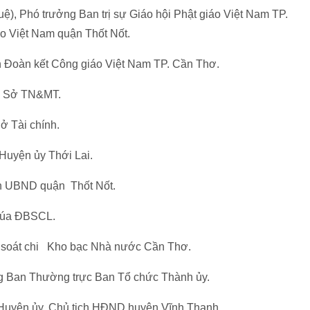
ệ), Phó trưởng Ban trị sự Giáo hội Phật giáo Việt Nam TP.
áo Việt Nam quận Thốt Nốt.
n Đoàn kết Công giáo Việt Nam TP. Cần Thơ.
ốc Sở TN&MT.
ở Tài chính.
Huyện ủy Thới Lai.
ch UBND quận Thốt Nốt.
 lúa ĐBSCL.
 soát chi Kho bạc Nhà nước Cần Thơ.
ng Ban Thường trực Ban Tổ chức Thành ủy.
 Huyện ủy, Chủ tịch HĐND huyện Vĩnh Thạnh.