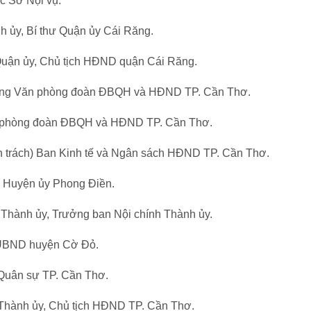
c Sở Nội vụ.
h ủy, Bí thư Quận ủy Cái Răng.
Quận ủy, Chủ tịch HĐND quận Cái Răng.
òng Văn phòng đoàn ĐBQH và HĐND TP. Cần Thơ.
 phòng đoàn ĐBQH và HĐND TP. Cần Thơ.
 trách) Ban Kinh tế và Ngân sách HĐND TP. Cần Thơ.
ư Huyện ủy Phong Điền.
Thành ủy, Trưởng ban Nội chính Thành ủy.
h UBND huyện Cờ Đỏ.
 Quân sự TP. Cần Thơ.
 Thành ủy, Chủ tịch HĐND TP. Cần Thơ.