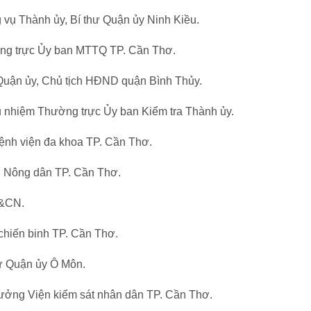
vụ Thành ủy, Bí thư Quận ủy Ninh Kiều.
ờng trực Ủy ban MTTQ TP. Cần Thơ.
Quận ủy, Chủ tịch HĐND quận Bình Thủy.
ủ nhiệm Thường trực Ủy ban Kiểm tra Thành ủy.
nh viện đa khoa TP. Cần Thơ.
ội Nông dân TP. Cần Thơ.
H&CN.
hiến binh TP. Cần Thơ.
ư Quận ủy Ô Môn.
rưởng Viện kiểm sát nhân dân TP. Cần Thơ.