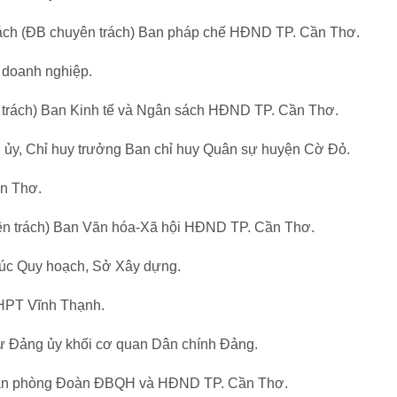
ách (ĐB chuyên trách) Ban pháp chế HĐND TP. Cần Thơ.
 doanh nghiệp.
 trách) Ban Kinh tế và Ngân sách HĐND TP. Cần Thơ.
 ủy, Chỉ huy trưởng Ban chỉ huy Quân sự huyện Cờ Đỏ.
ần Thơ.
ên trách) Ban Văn hóa-Xã hội HĐND TP. Cần Thơ.
rúc Quy hoạch, Sở Xây dựng.
HPT Vĩnh Thạnh.
hư Đảng ủy khối cơ quan Dân chính Đảng.
Văn phòng Đoàn ĐBQH và HĐND TP. Cần Thơ.