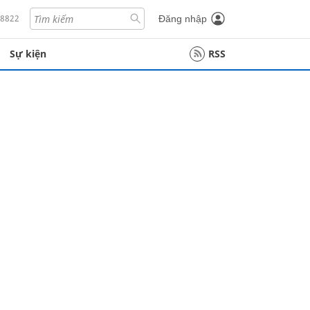
18822
Đăng nhập
Sự kiện
RSS