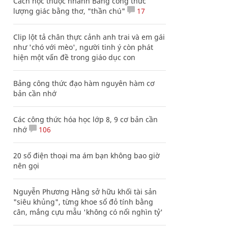
Cách học thuộc nhanh Bảng công thức
lượng giác bằng thơ, "thần chú"
17
Clip lột tả chân thực cảnh anh trai và em gái
như 'chó với mèo', người tinh ý còn phát
hiện một vấn đề trong giáo dục con
Bảng công thức đạo hàm nguyên hàm cơ
bản cần nhớ
Các công thức hóa học lớp 8, 9 cơ bản cần
nhớ
106
20 số điện thoại ma ám bạn không bao giờ
nên gọi
Nguyễn Phương Hằng sở hữu khối tài sản
"siêu khủng", từng khoe sổ đỏ tính bằng
cân, mắng cựu mẫu 'không có nổi nghìn tỷ'