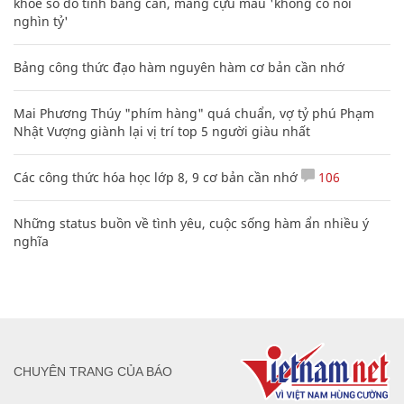
khoe sổ đỏ tính bằng cân, mắng cựu mẫu 'không có nổi
nghìn tỷ'
Bảng công thức đạo hàm nguyên hàm cơ bản cần nhớ
Mai Phương Thúy "phím hàng" quá chuẩn, vợ tỷ phú Phạm
Nhật Vượng giành lại vị trí top 5 người giàu nhất
Các công thức hóa học lớp 8, 9 cơ bản cần nhớ
106
Những status buồn về tình yêu, cuộc sống hàm ẩn nhiều ý
nghĩa
CHUYÊN TRANG CỦA BÁO