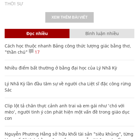
THỜI SỰ
XEM THÊM BÀI VIẾT
Đọc nhiều
Bình luận nhiều
Cách học thuộc nhanh Bảng công thức lượng giác bằng thơ,
"thần chú"
17
Nhiều điểm bất thường ở bằng đại học của Lý Nhã Kỳ
Lý Nhã Kỳ lần đầu tâm sự về người cha Liệt sĩ đặc công rừng
Sác
Clip lột tả chân thực cảnh anh trai và em gái như 'chó với
mèo', người tinh ý còn phát hiện một vấn đề trong giáo dục
con
Nguyễn Phương Hằng sở hữu khối tài sản "siêu khủng", từng