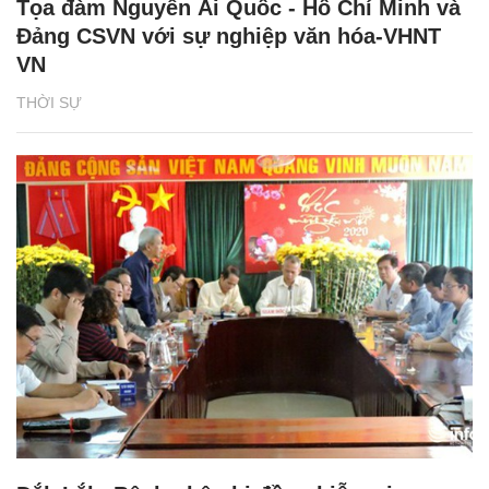
Tọa đàm Nguyễn Ái Quốc - Hồ Chí Minh và
Đảng CSVN với sự nghiệp văn hóa-VHNT
VN
THỜI SỰ