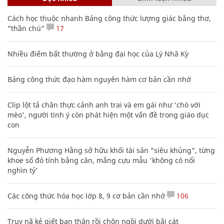
Cách học thuộc nhanh Bảng công thức lượng giác bằng thơ,
"thần chú"
17
Nhiều điểm bất thường ở bằng đại học của Lý Nhã Kỳ
Bảng công thức đạo hàm nguyên hàm cơ bản cần nhớ
Clip lột tả chân thực cảnh anh trai và em gái như 'chó với
mèo', người tinh ý còn phát hiện một vấn đề trong giáo dục
con
Nguyễn Phương Hằng sở hữu khối tài sản "siêu khủng", từng
khoe sổ đỏ tính bằng cân, mắng cựu mẫu 'không có nổi
nghìn tỷ'
Các công thức hóa học lớp 8, 9 cơ bản cần nhớ
106
Truy nã kẻ giết bạn thân rồi chôn ngồi dưới bãi cát