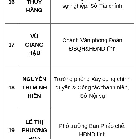
16
THÚY
sự nghiệp, Sở Tài chính
HẰNG
VŨ
Chánh Văn phòng Đoàn
17
GIANG
ĐBQH&HĐND tỉnh
HẬU
NGUYỄN
Trưởng phòng Xây dựng chính
18
THỊ MINH
quyền & Công tác thanh niên,
HIÊN
Sở Nội vụ
LÊ THỊ
Phó trưởng Ban Pháp chế,
19
PHƯƠNG
HĐND tỉnh
HOA