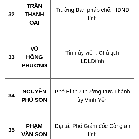
TRẦN
Trưởng Ban pháp chế, HĐND
32
THANH
tỉnh
OAI
VŨ
Tỉnh ủy viên, Chủ tịch
33
HỒNG
LĐLĐtỉnh
PHƯƠNG
NGUYỄN
Phó Bí thư thường trực Thành
34
PHÚ SƠN
ủy Vĩnh Yên
PHẠM
Đại tá, Phó Giám đốc Công an
35
VĂN SƠN
tỉnh