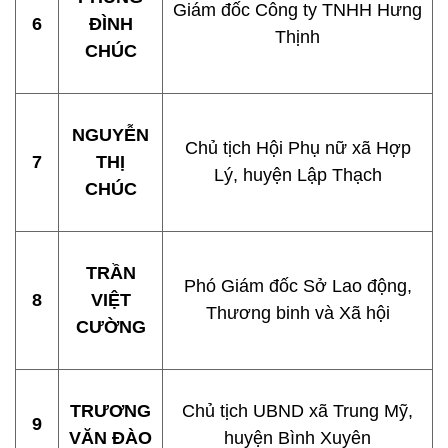
Giám đốc Công ty TNHH Hưng
6
ĐÌNH
Thịnh
CHÚC
NGUYỄN
Chủ tịch Hội Phụ nữ xã Hợp
7
THỊ
Lý, huyện Lập Thạch
CHÚC
TRẦN
Phó Giám đốc Sở Lao động,
8
VIỆT
Thương binh và Xã hội
CƯỜNG
TRƯƠNG
Chủ tịch UBND xã Trung Mỹ,
9
VĂN ĐÀO
huyện Bình Xuyên