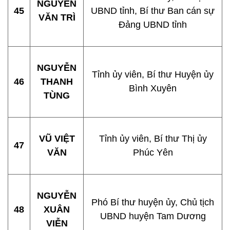
NGUYỄN
45
UBND tỉnh, Bí thư Ban cán sự
VĂN TRÌ
Đảng UBND tỉnh
NGUYỄN
Tỉnh ủy viên, Bí thư Huyện ủy
46
THANH
Bình Xuyên
TÙNG
VŨ VIỆT
Tỉnh ủy viên, Bí thư Thị ủy
47
VĂN
Phúc Yên
NGUYỄN
Phó Bí thư huyện ủy, Chủ tịch
48
XUÂN
UBND huyện Tam Dương
VIỄN