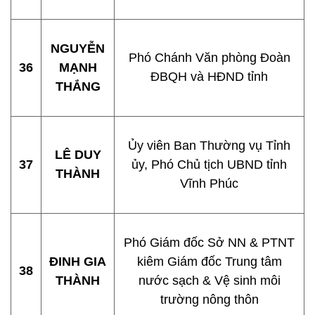
NGUYỄN
Phó Chánh Văn phòng Đoàn
36
MẠNH
ĐBQH và HĐND tỉnh
THẮNG
Ủy viên Ban Thường vụ Tỉnh
LÊ DUY
37
ủy, Phó Chủ tịch UBND tỉnh
THÀNH
Vĩnh Phúc
Phó Giám đốc Sở NN & PTNT
ĐINH GIA
kiêm Giám đốc Trung tâm
38
THÀNH
nước sạch & Vệ sinh môi
trường nông thôn