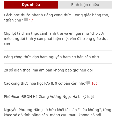
Đọc nhiều
Bình luận nhiều
Cách học thuộc nhanh Bảng công thức lượng giác bằng thơ,
"thần chú"
17
Clip lột tả chân thực cảnh anh trai và em gái như 'chó với
mèo', người tinh ý còn phát hiện một vấn đề trong giáo dục
con
Bảng công thức đạo hàm nguyên hàm cơ bản cần nhớ
20 số điện thoại ma ám bạn không bao giờ nên gọi
Các công thức hóa học lớp 8, 9 cơ bản cần nhớ
106
Phó Đoàn ĐBQH Hà Giang Vương Ngọc Hà bị kỷ luật
Nguyễn Phương Hằng sở hữu khối tài sản "siêu khủng", từng
khoe sổ đỏ tính bằng cân, mắng cựu mẫu 'không có nổi