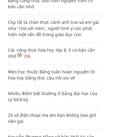
Bảng công thức đạo hàm nguyên hàm cơ
bản cần nhớ
Clip lột tả chân thực cảnh anh trai và em gái
như 'chó với mèo', người tinh ý còn phát
hiện một vấn đề trong giáo dục con
Các công thức hóa học lớp 8, 9 cơ bản cần
nhớ
106
Mẹo học thuộc Bảng tuần hoàn nguyên tố
hóa học bằng thơ, câu nói vui vẻ
Nhiều điểm bất thường ở bằng đại học của
Lý Nhã Kỳ
20 số điện thoại ma ám bạn không bao giờ
nên gọi
Nguyễn Phương Hằng sở hữu khối tài sản