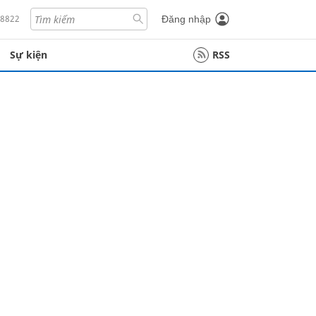
18822
Đăng nhập
Sự kiện
RSS