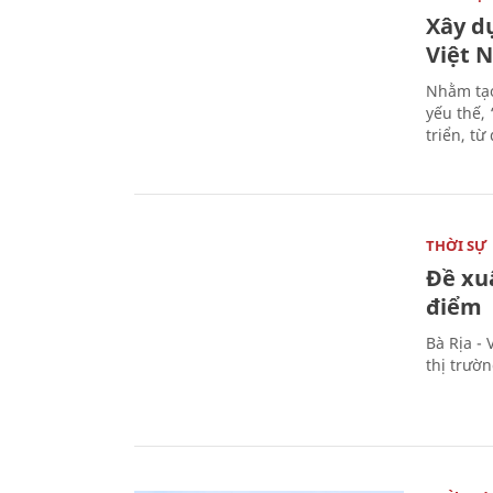
Xây d
Việt 
Nhằm tạo
yếu thế,
triển, t
THỜI SỰ
Đề xu
điểm
Bà Rịa -
thị trườ