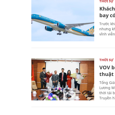
THỜI SỰ
Khách
bay có
Trước kh
nhưng kh
vĩnh viễ
THỜI SỰ
VOV b
thuật
Tổng Giá
Lương Mi
thời tái
Truyền h