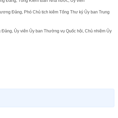
ng Đảng, Tổng Kiểm toán Nhà nước, Ủy viên
 ương Đảng, Phó Chủ tịch kiêm Tổng Thư ký Ủy ban Trung
g Đảng, Ủy viên Ủy ban Thường vụ Quốc hội, Chủ nhiệm Ủy