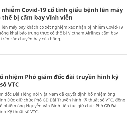
 nhiễm Covid-19 cố tình giấu bệnh lên máy
 thể bị cấm bay vĩnh viễn
i lên máy bay khách có xét nghiệm xác nhận bị nhiễm Covid-19
ông khai báo trung thực có thể bị Vietnam Airlines cấm bay
n trên các chuyến bay của hãng.
ổ nhiệm Phó giám đốc đài truyền hình kỹ
 số VTC
m đốc Đài Tiếng nói Việt Nam đã quyết định bổ nhiệm ông
nh Đức giữ chức Phó GĐ Đài Truyền hình Kỹ thuật số VTC, đồng
 bổ nhiệm ông Nguyễn Văn Bình tiếp tục giữ chức Phó GĐ Đài
ình Kỹ thuật số VTC.