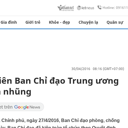
Hotline: 09161
Gia đình
Giới trẻ
Khỏe - đẹp
Chuyện lạ
Quân sự
30/04/2016 08:16 (GMT+07:00)
iên Ban Chỉ đạo Trung ương
m nhũng
a Chính phủ, ngày 27/4/2016, Ban Chỉ đạo phòng, chống
ày, Ban Chỉ đạo đã kiện toàn tổ chức theo Quyết định