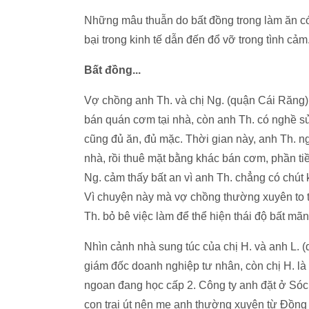
Những mâu thuẫn do bất đồng trong làm ăn có 
bại trong kinh tế dẫn đến đổ vỡ trong tình cảm
Bất đồng...
Vợ chồng anh Th. và chị Ng. (quận Cái Răng) 
bán quán cơm tại nhà, còn anh Th. có nghề sử
cũng đủ ăn, đủ mặc. Thời gian này, anh Th. n
nhà, rồi thuê mặt bằng khác bán cơm, phần ti
Ng. cảm thấy bất an vì anh Th. chẳng có chút
Vì chuyện này mà vợ chồng thường xuyên to t
Th. bỏ bê việc làm để thể hiện thái độ bất mãn
Nhìn cảnh nhà sung túc của chị H. và anh L. 
giám đốc doanh nghiệp tư nhân, còn chị H. l
ngoan đang học cấp 2. Công ty anh đặt ở Sóc
con trai út nên mẹ anh thường xuyên từ Đồng