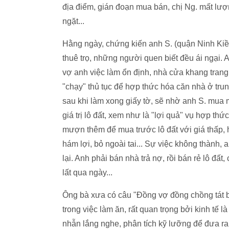
địa điểm, gián đoạn mua bán, chị Ng. mất lượn
ngặt...
Hằng ngày, chứng kiến anh S. (quận Ninh Kiều
thuê trọ, những người quen biết đều ái ngại. A
vợ anh việc làm ổn định, nhà cửa khang trang
"chạy" thủ tục để hợp thức hóa căn nhà ở trun
sau khi làm xong giấy tờ, sẽ nhờ anh S. mua 
giá trị lô đất, xem như là "lợi quả" vụ hợp t
mượn thêm để mua trước lô đất với giá thấp, h
hám lợi, bỏ ngoài tai... Sự việc không thành, a
lại. Anh phải bán nhà trả nợ, rồi bán rẻ lô đất,
lất qua ngày...
Ông bà xưa có câu "Đồng vợ đồng chồng tát b
trong việc làm ăn, rất quan trọng bởi kinh tế
nhẫn lắng nghe, phân tích kỹ lưỡng để đưa r