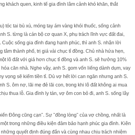
g khách quen, kinh tế gia đình lâm cảnh khó khăn, thắt
) tóc tai bù xù, móng tay ám vàng khói thuốc, sống cảnh
nh S. từng là cán bộ cơ quan X, phụ trách lĩnh vực đất đai,
. Cuộc sống gia đình đang hạnh phúc, thì anh S. nhận lời
g tâm thành phố, trị giá vài chục tỉ đồng. Chủ nhà hứa hẹn,
một lô đất với giá hơn chục tỉ đồng và anh S. sẽ hưởng 10%
hức hóa căn nhà. Nghe vậy, anh S. gom vốn liếng dành dụm, vay
y vọng sẽ kiếm tiền tỉ. Dù vợ hết lời can ngăn nhưng anh S.
nh S. ôm nợ, lãi mẹ đẻ lãi con, trong khi lô đất không ai mua
 chịu thua lỗ. Gia đình ly tán, vợ ôm con bỏ đi, anh S. sống lây
iển Đông cũng cạn". Sự "đồng lòng" của vợ chồng, nhất là
 là một trong những điều kiện đảm bảo hạnh phúc gia đình. Kiên
a những quyết định đúng đắn và cùng nhau chịu trách nhiệm