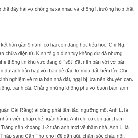
thể đẩy hai vợ chồng ra xa nhau và không ít trường hợp thất
.
kết hôn gần 9 năm, có hai con đang học tiểu học. Chị Ng.
a chữa điện tử. Kinh tế gia đình tuy không dư dả nhưng
ghe thông tin khu vực đang ở "sốt" đất nên bàn với vợ bán
ền dư anh hùn hạp với bạn bè đầu tư mua đất kiếm lời. Chị
 kinh nghiệm về mua bán nhà đất, ngại bị lừa nên khuyên can.
iếng, tranh cãi. Chẳng những không phụ vợ buôn bán, anh
.
(quận Cái Răng) ai cũng phải tấm tắc, ngưỡng mộ. Anh L. là
à nhân viên pháp chế ngân hàng. Anh chị có con gái chăm
 Trăng nên khoảng 1-2 tuần anh mới về thăm nhà. Anh L. là
 Tháp sang Cần Thơ chơi để gần gũi, chăm sóc cháu nội.