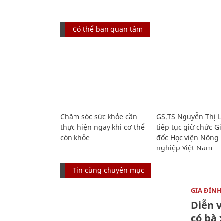
Có thể bạn quan tâm
Chăm sóc sức khỏe cần
GS.TS Nguyễn Thị 
thực hiện ngay khi cơ thể
tiếp tục giữ chức 
còn khỏe
đốc Học viện Nông
nghiệp Việt Nam
Tin cùng chuyên mục
GIA ĐÌN
Diễn 
có bà