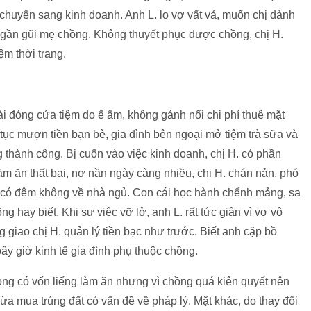
chuyển sang kinh doanh. Anh L. lo vợ vất vả, muốn chị dành
à gần gũi mẹ chồng. Không thuyết phục được chồng, chị H.
ệm thời trang.
hải đóng cửa tiệm do ế ẩm, không gánh nổi chi phí thuê mặt
p tục mượn tiền bạn bè, gia đình bên ngoại mở tiệm trà sữa và
 thành công. Bị cuốn vào việc kinh doanh, chị H. có phần
àm ăn thất bại, nợ nần ngày càng nhiều, chị H. chán nản, phó
í có đêm không về nhà ngủ. Con cái học hành chểnh mảng, sa
g hay biết. Khi sự việc vỡ lở, anh L. rất tức giận vì vợ vô
g giao chị H. quản lý tiền bạc như trước. Biết anh cặp bồ
ây giờ kinh tế gia đình phụ thuộc chồng.
ồng có vốn liếng làm ăn nhưng vì chồng quá kiên quyết nên
lừa mua trúng đất có vấn đề về pháp lý. Mặt khác, do thay đổi