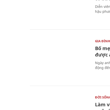
Diễn viê
hậu phươ
GIA ĐÌN
Bố mẹ
được a
Ngày anh
động đến
ĐỜI SỐN
Làm v