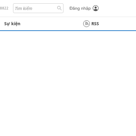
18822
Đăng nhập
Sự kiện
RSS