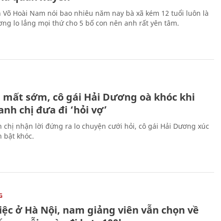
n Võ Hoài Nam nói bao nhiêu năm nay bà xã kém 12 tuổi luôn là
ng lo lắng mọi thứ cho 5 bố con nên anh rất yên tâm.
H
 mất sớm, cô gái Hải Dương oà khóc khi
nh chị đưa đi ‘hỏi vợ’
 chị nhận lời đứng ra lo chuyện cưới hỏi, cô gái Hải Dương xúc
 bật khóc.
G
iệc ở Hà Nội, nam giảng viên vẫn chọn về