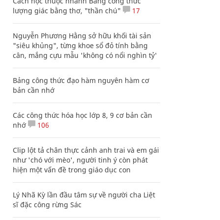
Cách học thuộc nhanh Bảng công thức
lượng giác bằng thơ, "thần chú"
17
Nguyễn Phương Hằng sở hữu khối tài sản
"siêu khủng", từng khoe sổ đỏ tính bằng
cân, mắng cựu mẫu 'không có nổi nghìn tỷ'
Bảng công thức đạo hàm nguyên hàm cơ
bản cần nhớ
Các công thức hóa học lớp 8, 9 cơ bản cần
nhớ
106
Clip lột tả chân thực cảnh anh trai và em gái
như 'chó với mèo', người tinh ý còn phát
hiện một vấn đề trong giáo dục con
Lý Nhã Kỳ lần đầu tâm sự về người cha Liệt
sĩ đặc công rừng Sác