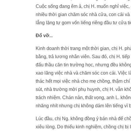
Cuộc sống đang êm ả, chị H. muốn nghỉ việc, 
nhiều thời gian chăm sóc nhà cửa, con cái v
lẳng lặng tự gom vốn liếng riêng đầu tư cửa ti
Đổ vỡ...
Kinh doanh thời trang một thời gian, chị H. p
bằng, trả lương nhân viên. Sau đó, chị H. tiế
đấu thầu căn tin trường học, nhưng đều không
xao lãng việc nhà và chăm sóc con cái. Việc l
thác hết mọi việc nhà cho mẹ chồng, thậm ch
sút, nhà trường mời phụ huynh, chị H. vẫn khôn
trách nhiệm. Chán nản, thất vọng, anh L. khôn
nhăng nhít nhưng chị không dám lên tiếng vì b
Lúc đầu, chị Ng. không đồng ý bán nhà để ch
xiêu lòng. Do thiếu kinh nghiệm, chồng chị bị 