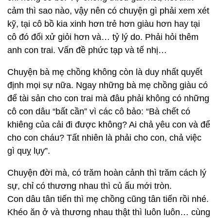
cảm thì sao nào, vậy nên có chuyện gì phải xem xét
kỹ, tại cô bồ kia xinh hơn trẻ hơn giàu hơn hay tại
cô đó đối xử giỏi hơn và… tỷ lý do. Phải hỏi thêm
anh con trai. Vấn đề phức tạp và tế nhị…
Chuyện bà mẹ chồng không còn là duy nhất quyết
định mọi sự nữa. Ngay những bà mẹ chồng giàu có
để tài sản cho con trai mà đâu phải không có những
cô con dâu “bất cần” vì các cô bảo: “Bà chết có
khiêng của cải đi được không? Ai chả yêu con và để
cho con cháu? Tất nhiên là phải cho con, chả việc
gì quỵ lụy”.
Chuyện đời mà, có trăm hoàn cảnh thì trăm cách lý
sự, chỉ có thương nhau thì củ ấu mới tròn.
Con dâu tân tiến thì mẹ chồng cũng tân tiến rồi nhé.
Khéo ăn ở và thương nhau thật thì luôn luôn… cùng