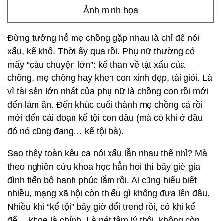
Ảnh minh họa
Đừng tưởng hễ mẹ chồng gặp nhau là chỉ để nói
xấu, kể khổ. Thời ấy qua rồi. Phụ nữ thường có
mấy “câu chuyện lớn”: kể than về tật xấu của
chồng, mẹ chồng hay khen con xinh đẹp, tài giỏi. Là
vì tài sản lớn nhất của phụ nữ là chồng con rồi mới
đến làm ăn. Đến khúc cuối thành mẹ chồng cả rồi
mới đến cái đoạn kể tội con dâu (mà có khi ở đâu
đó nó cũng đang… kể tội bà).
Sao thấy toàn kêu ca nói xấu lẫn nhau thế nhỉ? Mà
theo nghiên cứu khoa học hẳn hoi thì bây giờ gia
đình tiến bộ hạnh phúc lắm rồi. Ai cũng hiểu biết
nhiều, mạng xã hội còn thiếu gì không đưa lên đâu.
Nhiều khi “kể tội” bây giờ đổi trend rồi, có khi kể
để… khoe là chính. Là nét tâm lý thôi, không còn