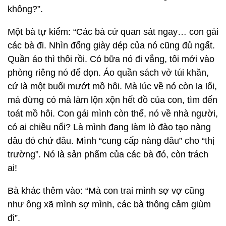
không?”.
Một bà tự kiểm: “Các bà cứ quan sát ngay… con gái
các bà đi. Nhìn đống giày dép của nó cũng đủ ngất.
Quần áo thì thôi rồi. Có bữa nó đi vắng, tôi mới vào
phòng riêng nó để dọn. Áo quần sách vở túi khăn,
cứ là một buổi mướt mồ hôi. Mà lúc về nó còn la lối,
má đừng có mà làm lộn xộn hết đồ của con, tìm đến
toát mồ hôi. Con gái mình còn thế, nó về nhà người,
có ai chiều nổi? Là mình đang làm lò đào tạo nàng
dâu đó chứ đâu. Mình “cung cấp nàng dâu” cho “thị
trường”. Nó là sản phẩm của các bà đó, còn trách
ai!
Bà khác thêm vào: “Mà con trai mình sợ vợ cũng
như ông xã mình sợ mình, các bà thông cảm giùm
đi”.