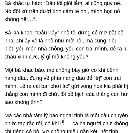
Bà khác tự hào: “Dâu tôi giỏi lắm, ai cũng quý nể.
Nó đối xử trên dưới tình cảm tế nhị, mình học nó
không hết…”.
Bà kia khoe: “Dâu Tây” nhà tôi đừng có mơ bắt bẻ
nha, chị ấy về là nhà như mở hội, mà cũng hiểu
biết, yêu mến nhà chồng, yêu con trai mình, đẻ ra lũ
cháu xinh cực, lý gì mà không yêu?
Một bà khác bảo, mẹ chồng bây giờ có khi bênh
nàng dâu, đứng về phía nàng dâu để “trị” con trai
mình. Lẽ ra cái bà “chơi ác” gửi vòng hoa kia phải trị
thằng con mình đi chứ, lỗi bồ bịch của thằng con hư
sao không tính?
Mà các nhà tâm lý bảo ngoại tình là một câu chuyện
phức tạp rắc rối, có khi lỗi… cả ba người chứ không
chỉ riêng cô bồ. Vợ chồng thiếu gắn kết, hết tình