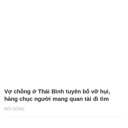
Vợ chồng ở Thái Bình tuyên bố vỡ hụi,
hàng chục người mang quan tài đi tìm
ĐỜI SỐNG