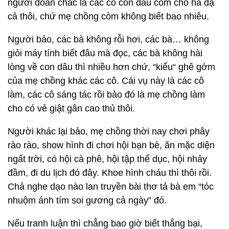
người đoán chắc là các cô con dâu còm cho hả dạ
cả thôi, chứ mẹ chồng còm không biết bao nhiêu.
Người bảo, các bà không rỗi hơi, các bà… không
giỏi máy tính biết đâu mà đọc, các bà không hài
lòng về con dâu thì nhiều hơn chứ, “kiểu“ ghê gớm
của mẹ chồng khác các cô. Cái vụ này là các cô
làm, các cô sáng tác rồi bảo đó là mẹ chồng làm
cho có vẻ giật gân cao thủ thôi.
Người khác lại bảo, mẹ chồng thời nay chơi phây
rào rào, show hình đi chơi hội bạn bè, ăn mặc diện
ngất trời, có hội cà phê, hội tập thể dục, hội nhảy
đầm, đi du lịch đó đây. Khoe hình cháu thì thôi rồi.
Chả nghe dạo nào lan truyền bài thơ tả bà em “tóc
nhuộm ánh tím soi gương cả ngày” đó.
Nếu tranh luận thì chẳng bao giờ biết thắng bại,