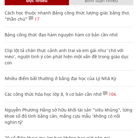
Đọc nhiều
Bình luận nhiều
Cách học thuộc nhanh Bảng công thức lượng giác bằng thơ,
"thần chú"
17
Bảng công thức đạo hàm nguyên hàm cơ bản cần nhớ
Clip lột tả chân thực cảnh anh trai và em gái như 'chó với
mèo', người tinh ý còn phát hiện một vấn đề trong giáo dục
con
Nhiều điểm bất thường ở bằng đại học của Lý Nhã Kỳ
Các công thức hóa học lớp 8, 9 cơ bản cần nhớ
106
Nguyễn Phương Hằng sở hữu khối tài sản "siêu khủng", từng
khoe sổ đỏ tính bằng cân, mắng cựu mẫu 'không có nổi
nghìn tỷ'
20 số điện thoại ma ám bạn không bao giờ nên gọi