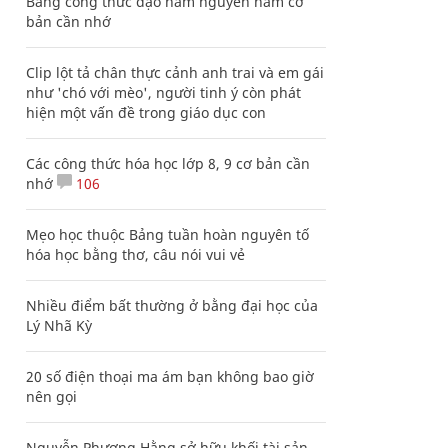
Bảng công thức đạo hàm nguyên hàm cơ
bản cần nhớ
Clip lột tả chân thực cảnh anh trai và em gái
như 'chó với mèo', người tinh ý còn phát
hiện một vấn đề trong giáo dục con
Các công thức hóa học lớp 8, 9 cơ bản cần
nhớ
106
Mẹo học thuộc Bảng tuần hoàn nguyên tố
hóa học bằng thơ, câu nói vui vẻ
Nhiều điểm bất thường ở bằng đại học của
Lý Nhã Kỳ
20 số điện thoại ma ám bạn không bao giờ
nên gọi
Nguyễn Phương Hằng sở hữu khối tài sản