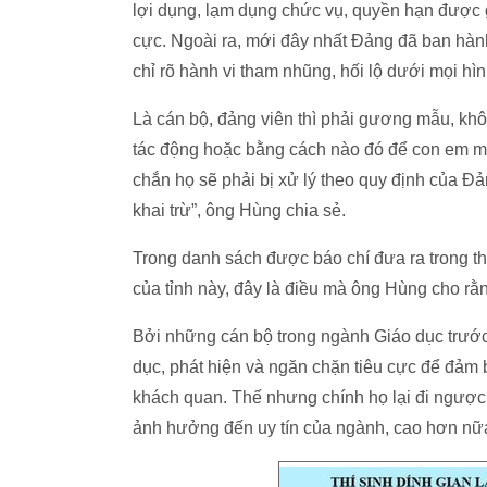
lợi dụng, lạm dụng chức vụ, quyền hạn được g
cực. Ngoài ra, mới đây nhất Đảng đã ban hành
chỉ rõ hành vi tham nhũng, hối lộ dưới mọi hìn
Là cán bộ, đảng viên thì phải gương mẫu, khô
tác động hoặc bằng cách nào đó để con em m
chắn họ sẽ phải bị xử lý theo quy định của Đả
khai trừ”, ông Hùng chia sẻ.
Trong danh sách được báo chí đưa ra trong thờ
của tỉnh này, đây là điều mà ông Hùng cho rằ
Bởi những cán bộ trong ngành Giáo dục trước 
dục, phát hiện và ngăn chặn tiêu cực để đảm
khách quan. Thế nhưng chính họ lại đi ngược l
ảnh hưởng đến uy tín của ngành, cao hơn nữa