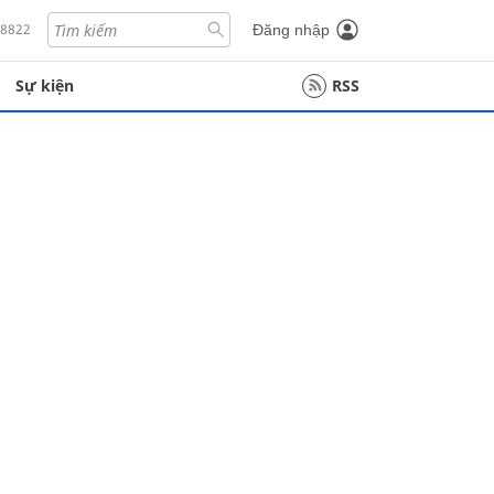
18822
Đăng nhập
Sự kiện
RSS