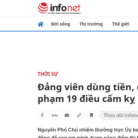
Đời sống
Thị trường
Thế giới
THỜI SỰ
Đảng viên dùng tiền, 
phạm 19 điều cấm kỵ
Nguyên Phó Chủ nhiệm thường trực Ủy ban 
động để con em mình được nâng điểm thì h