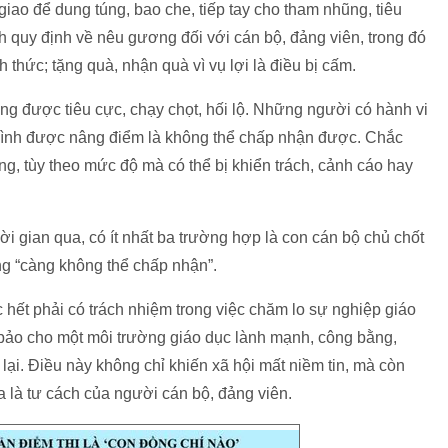
iao để dung túng, bao che, tiếp tay cho tham nhũng, tiêu
 quy định về nêu gương đối với cán bộ, đảng viên, trong đó
h thức; tặng quà, nhận quà vì vụ lợi là điều bị cấm.
ng được tiêu cực, chạy chọt, hối lộ. Những người có hành vi
ình được nâng điểm là không thể chấp nhận được. Chắc
ng, tùy theo mức độ mà có thể bị khiển trách, cảnh cáo hay
i gian qua, có ít nhất ba trường hợp là con cán bộ chủ chốt
ng “càng không thể chấp nhận”.
hết phải có trách nhiệm trong việc chăm lo sự nghiệp giáo
 bảo cho một môi trường giáo dục lành mạnh, công bằng,
ại. Điều này không chỉ khiến xã hội mất niềm tin, mà còn
 là tư cách của người cán bộ, đảng viên.