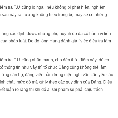
m tra T.Ư cũng lo ngại, nếu không bị phát hiện, nghiễm
i sau này ra trường không hiểu trong bộ máy sẽ có những
năng xác định được những phụ huynh đó đã có hành vi tiêu
 của pháp luật. Do đó, ông Hùng đánh giá, ‘việc điều tra làm
ểm tra T.Ư cũng nhấn mạnh, cho đến thời điểm này dù cơ
ó thông tin như vậy thì tổ chức Đảng cũng không thể làm
 những cán bộ, đảng viên nằm trong diện nghi vấn cần yêu cầu
o tính chất, mức độ mà xử lý theo các quy định của Đảng, Điều
t luận rõ ràng thì khi đó ai sai phạm sẽ phải chịu trách