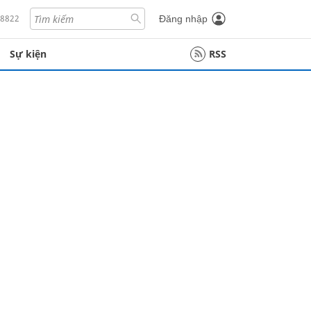
18822
Đăng nhập
Sự kiện
RSS