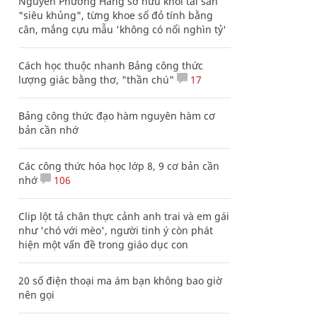
Nguyễn Phương Hằng sở hữu khối tài sản
"siêu khủng", từng khoe sổ đỏ tính bằng
cân, mắng cựu mẫu 'không có nổi nghìn tỷ'
Cách học thuộc nhanh Bảng công thức
lượng giác bằng thơ, "thần chú"
17
Bảng công thức đạo hàm nguyên hàm cơ
bản cần nhớ
Các công thức hóa học lớp 8, 9 cơ bản cần
nhớ
106
Clip lột tả chân thực cảnh anh trai và em gái
như 'chó với mèo', người tinh ý còn phát
hiện một vấn đề trong giáo dục con
20 số điện thoại ma ám bạn không bao giờ
nên gọi