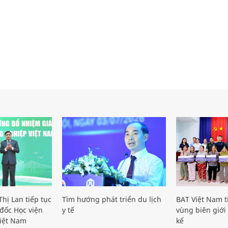
hị Lan tiếp tục
Tìm hướng phát triển du lịch
BAT Việt Nam t
đốc Học viện
y tế
vùng biên giới 
iệt Nam
kế