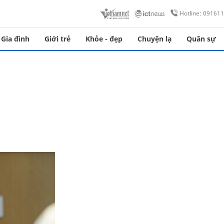
Hotline: 09161
Gia đình
Giới trẻ
Khỏe - đẹp
Chuyện lạ
Quân sự