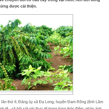
gừng được cải thiện.
 lần thứ II, Đảng ủy xã Đạ Long, huyện Đam Rông (tỉnh Lâm
h tế - xã hội sát với thực tế trong từng thời điểm, phản ánh