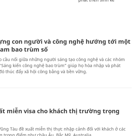
ựng con người và công nghệ hướng tới một
Nam bao trùm số
 cầu nối giữa những người sáng tạo công nghệ và các nhóm
 “Sáng kiến công nghệ bao trùm” giúp họ hòa nhập và phát
ừ đó thúc đẩy xã hội công bằng và bền vững.
ất miễn visa cho khách thị trường trọng
 Vũng Tàu đề xuất miễn thị thực nhập cảnh đối với khách ở các
ng trọng điểm như châu Âu, Bắc Mỹ, Australia.