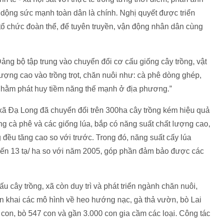
dộng sức mạnh toàn dân là chính. Nghị quyết được triển
tổ chức đoàn thể, để tuyên truyền, vận động nhân dân cùng
ảng bộ tập trung vào chuyển đổi cơ cấu giống cây trồng, vật
lượng cao vào trồng trọt, chăn nuôi như: cà phê dòng ghép,
.. nhằm phát huy tiềm năng thế mạnh ở địa phương.”
ã Đạ Long đã chuyển đổi trên 300ha cây trồng kém hiệu quả
ng cà phê và các giống lúa, bắp có năng suất chất lượng cao,
 đều tăng cao so với trước. Trong đó, năng suất cấy lúa
 đến 13 tạ/ ha so với năm 2005, góp phần đảm bảo được các
 cây trồng, xã còn duy trì và phát triển ngành chăn nuôi,
riển khai các mô hình về heo hướng nạc, gà thả vườn, bò Lai
 con, bò 547 con và gần 3.000 con gia cầm các loại. Công tác