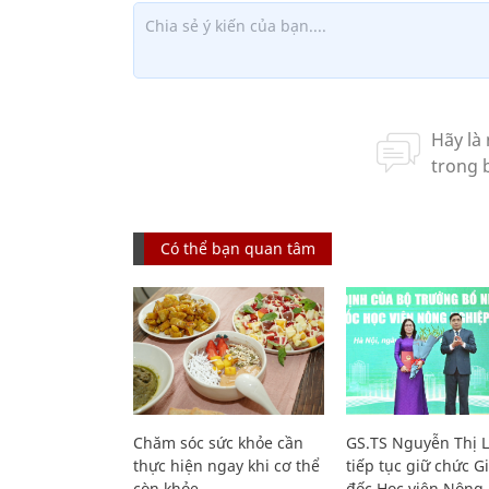
Có thể bạn quan tâm
Chăm sóc sức khỏe cần
GS.TS Nguyễn Thị 
thực hiện ngay khi cơ thể
tiếp tục giữ chức 
còn khỏe
đốc Học viện Nông