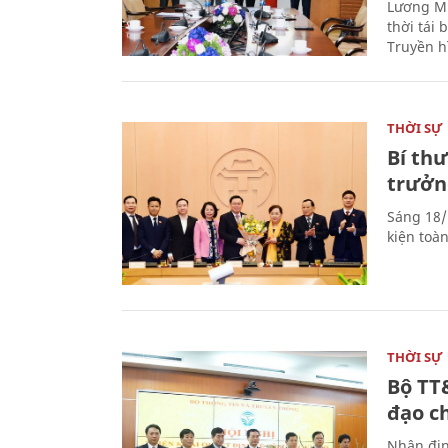
Lương Mi
thời tái
Truyền h
THỜI SỰ
Bí th
trưởn
Sáng 18/
kiện toà
THỜI SỰ
Bộ TT
đạo c
Nhận địn