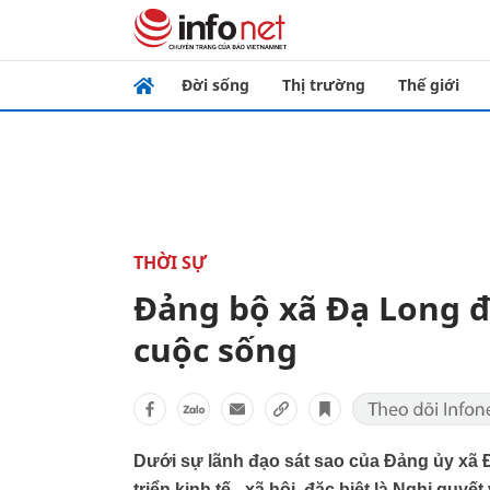
Đời sống
Thị trường
Thế giới
THỜI SỰ
Đảng bộ xã Đạ Long 
cuộc sống
Dưới sự lãnh đạo sát sao của Đảng ủy xã
triển kinh tế - xã hội, đặc biệt là Nghị quy