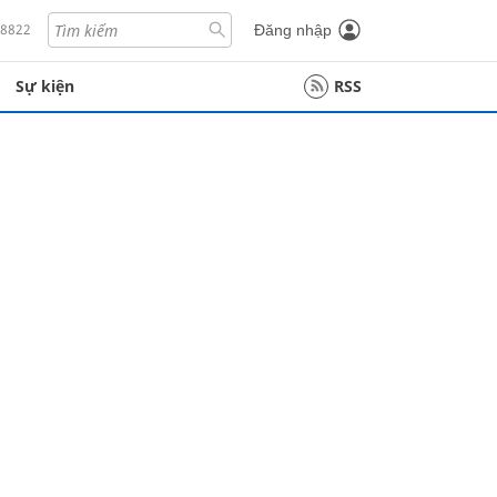
18822
Đăng nhập
Sự kiện
RSS