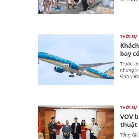
THỜI SỰ
Khách
bay có
Trước kh
nhưng kh
vĩnh viễ
THỜI SỰ
VOV b
thuật
Tổng Giá