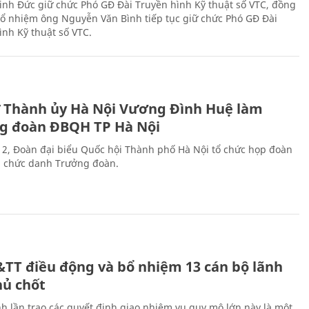
nh Đức giữ chức Phó GĐ Đài Truyền hình Kỹ thuật số VTC, đồng
 bổ nhiệm ông Nguyễn Văn Bình tiếp tục giữ chức Phó GĐ Đài
ình Kỹ thuật số VTC.
ư Thành ủy Hà Nội Vương Đình Huệ làm
g đoàn ĐBQH TP Hà Nội
 2, Đoàn đại biểu Quốc hội Thành phố Hà Nội tổ chức họp đoàn
n chức danh Trưởng đoàn.
&TT điều động và bổ nhiệm 13 cán bộ lãnh
hủ chốt
h lần trao các quyết định giao nhiệm vụ quy mô lớn này là một