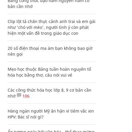
Bảng công thức đạo hàm nguyên hàm cơ
bản cần nhớ
Clip lột tả chân thực cảnh anh trai và em gái
như 'chó với mèo', người tinh ý còn phát
hiện một vấn đề trong giáo dục con
20 số điện thoại ma ám bạn không bao giờ
nên gọi
Mẹo học thuộc Bảng tuần hoàn nguyên tố
hóa học bằng thơ, câu nói vui vẻ
Các công thức hóa học lớp 8, 9 cơ bản cần
nhớ
106
Hàng ngàn người Mỹ ân hận vì tiêm vắc xin
HPV: Bác sĩ nói gì?
Ấn tượng ngày hội văn hóa - thể thao mừng