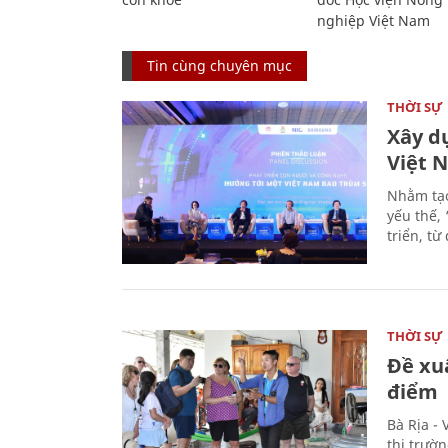
nghiệp Việt Nam
Tin cùng chuyên mục
THỜI SỰ
Xây d
Việt 
Nhằm tạo
yếu thế,
triển, t
THỜI SỰ
Đề xu
điểm
Bà Rịa -
thị trườ