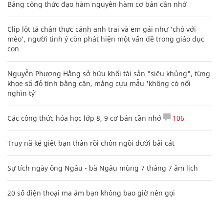
Bảng công thức đạo hàm nguyên hàm cơ bản cần nhớ
Clip lột tả chân thực cảnh anh trai và em gái như 'chó với
mèo', người tinh ý còn phát hiện một vấn đề trong giáo dục
con
Nguyễn Phương Hằng sở hữu khối tài sản "siêu khủng", từng
khoe sổ đỏ tính bằng cân, mắng cựu mẫu 'không có nổi
nghìn tỷ'
Các công thức hóa học lớp 8, 9 cơ bản cần nhớ
106
Truy nã kẻ giết bạn thân rồi chôn ngồi dưới bãi cát
Sự tích ngày ông Ngâu - bà Ngâu mùng 7 tháng 7 âm lịch
20 số điện thoại ma ám bạn không bao giờ nên gọi