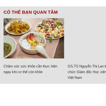
CÓ THỂ BẠN QUAN TÂM
Chăm sóc sức khỏe cần thực hiện
GS.TS Nguyễn Thị Lan ti
ngay khi cơ thể còn khỏe
chức Giám đốc Học viện
Việt Nam