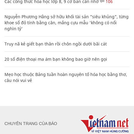
Các công thức hóa học lớp 8, 9 cơ bản cần nhớ
106
Nguyễn Phương Hằng sở hữu khối tài sản "siêu khủng", từng
khoe sổ đỏ tính bằng cân, mắng cựu mẫu 'không có nổi
nghìn tỷ'
Truy nã kẻ giết bạn thân rồi chôn ngồi dưới bãi cát
20 số điện thoại ma ám bạn không bao giờ nên gọi
Mẹo học thuộc Bảng tuần hoàn nguyên tố hóa học bằng thơ,
câu nói vui vẻ
CHUYÊN TRANG CỦA BÁO