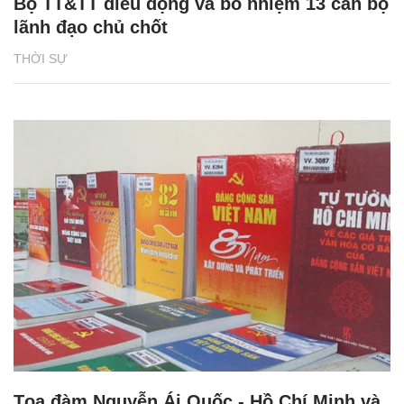
Bộ TT&TT điều động và bổ nhiệm 13 cán bộ
lãnh đạo chủ chốt
THỜI SỰ
Tọa đàm Nguyễn Ái Quốc - Hồ Chí Minh và