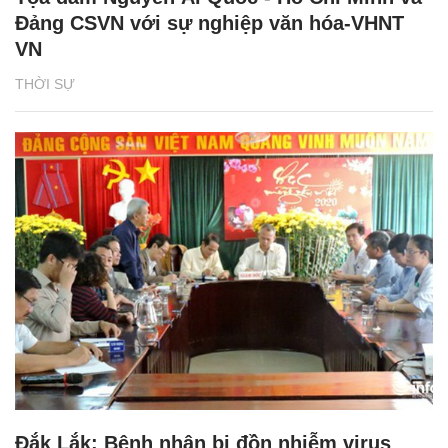
Đảng CSVN với sự nghiệp văn hóa-VHNT
VN
THỜI SỰ
Đắk Lắk: Bệnh nhân bị đồn nhiễm virus