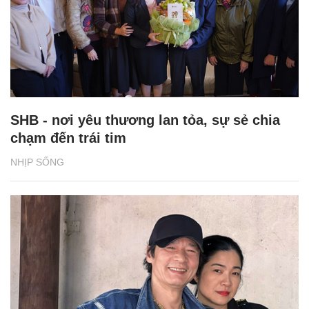
SHB - nơi yêu thương lan tỏa, sự sẻ chia
chạm đến trái tim
NHỊP SỐNG