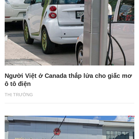
Người Việt ở Canada thắp lửa cho giấc mơ
ô tô điện
THỊ TRƯỜNG