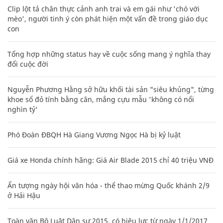
Clip lột tả chân thực cảnh anh trai và em gái như 'chó với
mèo', người tinh ý còn phát hiện một vấn đề trong giáo dục
con
Tổng hợp những status hay về cuộc sống mang ý nghĩa thay
đổi cuộc đời
Nguyễn Phương Hằng sở hữu khối tài sản "siêu khủng", từng
khoe sổ đỏ tính bằng cân, mắng cựu mẫu 'không có nổi
nghìn tỷ'
Phó Đoàn ĐBQH Hà Giang Vương Ngọc Hà bị kỷ luật
Giá xe Honda chính hãng: Giá Air Blade 2015 chỉ 40 triệu VNĐ
Ấn tượng ngày hội văn hóa - thể thao mừng Quốc khánh 2/9
ở Hải Hậu
Toàn văn Bộ Luật Dân sự 2015, có hiệu lực từ ngày 1/1/2017