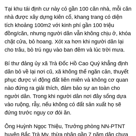
Tại khu tái định cư này có gần 100 căn nhà, mỗi căn
nhà được xây dựng kiên cố, khang trang có diện
tích khoảng 100m2 với kinh phí gần 100 triệu
đồng/căn, nhưng người dân vẫn không chịu ở, khóa
chặt cửa, bỏ hoang. Xót xa hơn khi người dân lại
cho trâu, bò trú ngụ vào ban đêm và lúc trời mưa.
Bí thư đảng ủy xã Trà Đốc Hồ Cao Quý khẳng định
dân bỏ về lại nơi cũ, xã không thể ngăn cản, thuyết
phục được vì động đất liên miên và không cơ quan
nào đứng ra giải thích, đảm bảo sự an toàn cho
người dân. Trong khi người dân nơi đây sống dựa
vào ruộng, rẫy, nếu không có đất sản xuất họ sẽ
đứng trước nguy cơ đói ăn.
Ông Huỳnh Ngọc Thiệu, Trưởng phòng NN-PTNT
huyện Bắc Trà My, thừa nhận gần 7 năm dân chưa