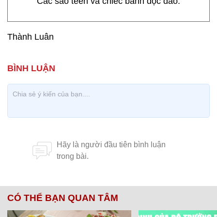
Các sao teen và chiếc bánh độc đáo.
Thành Luân
CÓ THỂ BẠN QUAN TÂM