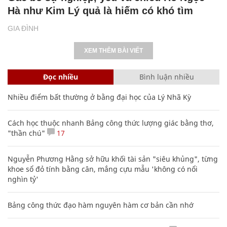
Hà như Kim Lý quả là hiếm có khó tìm
GIA ĐÌNH
XEM THÊM BÀI VIẾT
Đọc nhiều
Bình luận nhiều
Nhiều điểm bất thường ở bằng đại học của Lý Nhã Kỳ
Cách học thuộc nhanh Bảng công thức lượng giác bằng thơ,
"thần chú"
17
Nguyễn Phương Hằng sở hữu khối tài sản "siêu khủng", từng
khoe sổ đỏ tính bằng cân, mắng cựu mẫu 'không có nổi
nghìn tỷ'
Bảng công thức đạo hàm nguyên hàm cơ bản cần nhớ