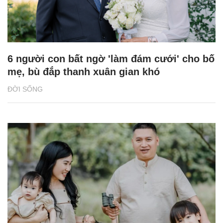
6 người con bất ngờ 'làm đám cưới' cho bố
mẹ, bù đắp thanh xuân gian khó
ĐỜI SỐNG