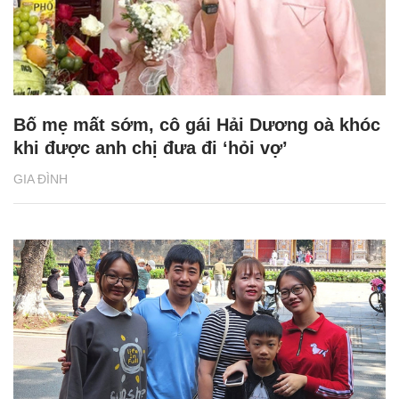
Bố mẹ mất sớm, cô gái Hải Dương oà khóc
khi được anh chị đưa đi ‘hỏi vợ’
GIA ĐÌNH