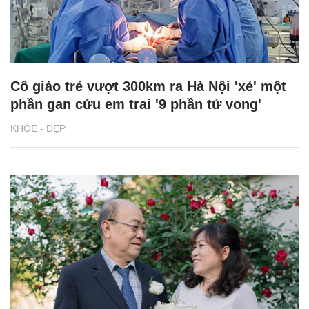
Cô giáo trẻ vượt 300km ra Hà Nội 'xẻ' một
phần gan cứu em trai '9 phần tử vong'
KHỎE - ĐẸP