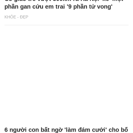
phần gan cứu em trai '9 phần tử vong'
KHỎE - ĐẸP
6 người con bất ngờ 'làm đám cưới' cho bố