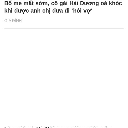
Bố mẹ mất sớm, cô gái Hải Dương oà khóc
khi được anh chị đưa đi ‘hỏi vợ’
GIA ĐÌNH