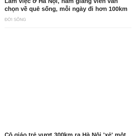
Làm việc ở Hà Nội, nam giảng viên vẫn
chọn về quê sống, mỗi ngày đi hơn 100km
ĐỜI SỐNG
Cô giáo trẻ vượt 300km ra Hà Nội 'xẻ' một