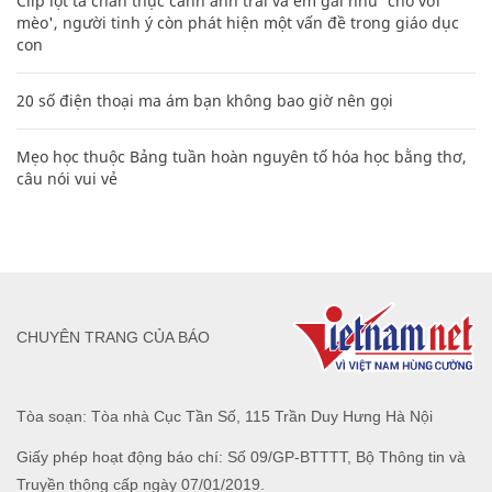
Clip lột tả chân thực cảnh anh trai và em gái như 'chó với
mèo', người tinh ý còn phát hiện một vấn đề trong giáo dục
con
20 số điện thoại ma ám bạn không bao giờ nên gọi
Mẹo học thuộc Bảng tuần hoàn nguyên tố hóa học bằng thơ,
câu nói vui vẻ
CHUYÊN TRANG CỦA BÁO
Tòa soạn: Tòa nhà Cục Tần Số, 115 Trần Duy Hưng Hà Nội
Giấy phép hoạt động báo chí: Số 09/GP-BTTTT, Bộ Thông tin và
Truyền thông cấp ngày 07/01/2019.