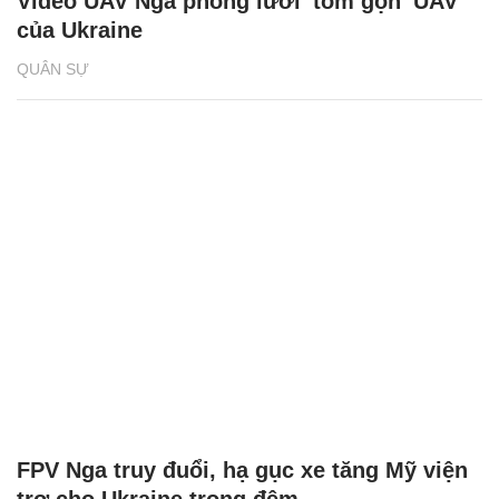
Video UAV Nga phóng lưới 'tóm gọn' UAV
của Ukraine
QUÂN SỰ
FPV Nga truy đuổi, hạ gục xe tăng Mỹ viện