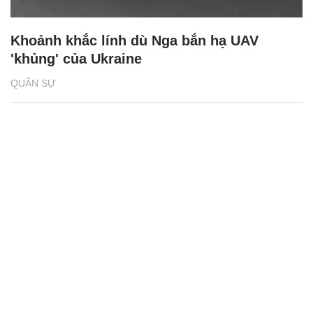
Khoảnh khắc lính dù Nga bắn hạ UAV
'khủng' của Ukraine
QUÂN SỰ