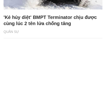
'Kẻ hủy diệt' BMPT Terminator chịu được
cùng lúc 2 tên lửa chống tăng
QUÂN SỰ