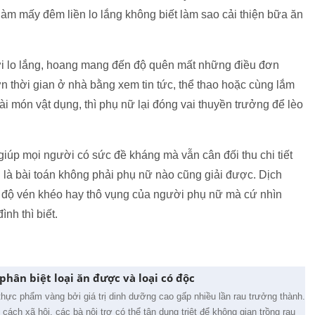
àm mấy đêm liền lo lắng không biết làm sao cải thiện bữa ăn
 lo lắng, hoang mang đến độ quên mất những điều đơn
n thời gian ở nhà bằng xem tin tức, thể thao hoặc cùng lắm
ài món vật dụng, thì phụ nữ lại đóng vai thuyền trưởng để lèo
iúp mọi người có sức đề kháng mà vẫn cân đối thu chi tiết
 là bài toán không phải phụ nữ nào cũng giải được. Dịch
 độ vén khéo hay thô vụng của người phụ nữ mà cứ nhìn
nh thì biết.
hân biệt loại ăn được và loại có độc
ực phẩm vàng bởi giá trị dinh dưỡng cao gấp nhiều lần rau trưởng thành.
 cách xã hội, các bà nội trợ có thể tận dụng triệt để không gian trồng rau