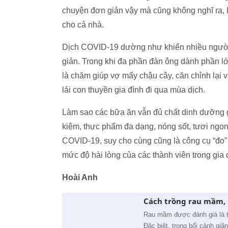
chuyện đơn giản vậy mà cũng không nghĩ ra, l
cho cả nhà.
Dịch COVID-19 dường như khiến nhiều người
giản. Trong khi đa phần đàn ông dành phần lớ
là chăm giúp vợ mấy chậu cây, căn chỉnh lại v
lái con thuyền gia đình đi qua mùa dịch.
Làm sao các bữa ăn vẫn đủ chất dinh dưỡng g
kiệm, thực phẩm đa dạng, nóng sốt, tươi ngon
COVID-19, suy cho cùng cũng là công cụ “đo”
mức độ hài lòng của các thành viên trong gia đì
Hoài Anh
Cách trồng rau mầm, p
Rau mầm được đánh giá là th
Đặc biệt, trong bối cảnh giãn