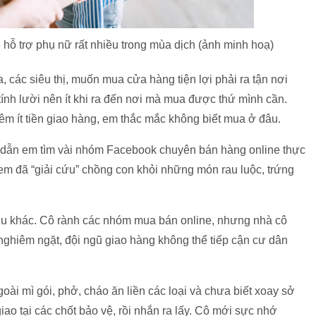
ẽ hỗ trợ phụ nữ rất nhiều trong mùa dịch (ảnh minh hoạ)
 các siêu thị, muốn mua cửa hàng tiện lợi phải ra tận nơi
ính lười nên ít khi ra đến nơi mà mua được thứ mình cần.
êm ít tiền giao hàng, em thắc mắc không biết mua ở đâu.
 dẫn em tìm vài nhóm Facebook chuyên bán hàng online thực
em đã “giải cứu” chồng con khỏi những món rau luộc, trứng
iểu khác. Cô rành các nhóm mua bán online, nhưng nhà cô
nghiêm ngặt, đội ngũ giao hàng không thể tiếp cận cư dân
ài mì gói, phở, cháo ăn liền các loại và chưa biết xoay sở
iao tại các chốt bảo vệ, rồi nhắn ra lấy. Cô mới sực nhớ