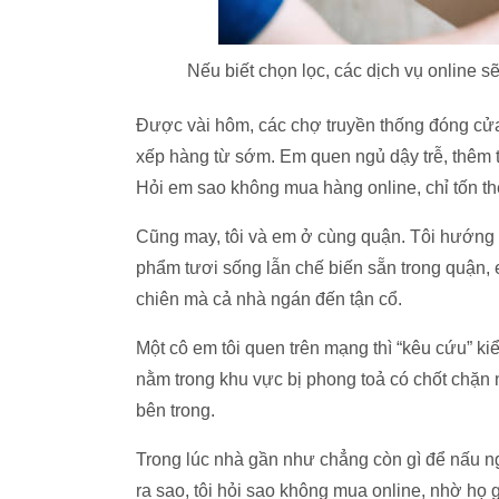
Nếu biết chọn lọc, các dịch vụ online s
Được vài hôm, các chợ truyền thống đóng cửa,
xếp hàng từ sớm. Em quen ngủ dậy trễ, thêm t
Hỏi em sao không mua hàng online, chỉ tốn th
Cũng may, tôi và em ở cùng quận. Tôi hướng
phẩm tươi sống lẫn chế biến sẵn trong quận, 
chiên mà cả nhà ngán đến tận cổ.
Một cô em tôi quen trên mạng thì “kêu cứu” k
nằm trong khu vực bị phong toả có chốt chặn 
bên trong.
Trong lúc nhà gần như chẳng còn gì để nấu ngo
ra sao, tôi hỏi sao không mua online, nhờ họ g