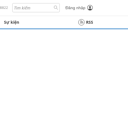
18822
Đăng nhập
Sự kiện
RSS