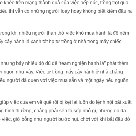
e khéo trên mạng thành quả của việc bếp núc, trồng trọt qua
kiểu thì vẫn có những người loay hoay không biết kiếm đâu ra
trong khi nhiều người than thở việc khó mua hành lá để nêm
 cây hành lá xanh tốt họ tự trồng ở nhà trong mấy chiếc
 nhưng bấy nhiêu đó đủ để “team nghiện hành lá” phát thèm
i ngon như vậy. Việc tự trồng mấy cây hành ở nhà chẳng
hiều người đã quen với việc mua sẵn và một ngày nếu nguồn
úp việc của em về quê rồi bị kẹt lại luôn do lệnh nội bất xuất
ng bình thường, chẳng phải sếp to sếp nhỏ gì, nhưng do đã
việc, giờ bỗng như người bước hụt, chới với khi bắt đầu dò