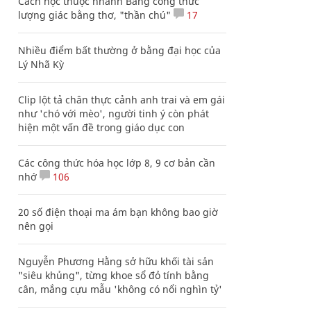
Cách học thuộc nhanh Bảng công thức
lượng giác bằng thơ, "thần chú"
17
Nhiều điểm bất thường ở bằng đại học của
Lý Nhã Kỳ
Clip lột tả chân thực cảnh anh trai và em gái
như 'chó với mèo', người tinh ý còn phát
hiện một vấn đề trong giáo dục con
Các công thức hóa học lớp 8, 9 cơ bản cần
nhớ
106
20 số điện thoại ma ám bạn không bao giờ
nên gọi
Nguyễn Phương Hằng sở hữu khối tài sản
"siêu khủng", từng khoe sổ đỏ tính bằng
cân, mắng cựu mẫu 'không có nổi nghìn tỷ'