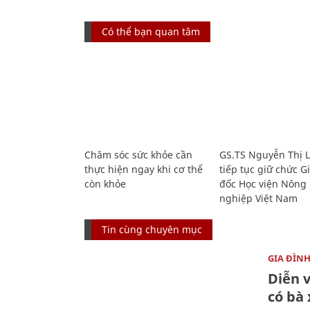
Có thể bạn quan tâm
Chăm sóc sức khỏe cần
GS.TS Nguyễn Thị 
thực hiện ngay khi cơ thể
tiếp tục giữ chức 
còn khỏe
đốc Học viện Nông
nghiệp Việt Nam
Tin cùng chuyên mục
GIA ĐÌN
Diễn 
có bà