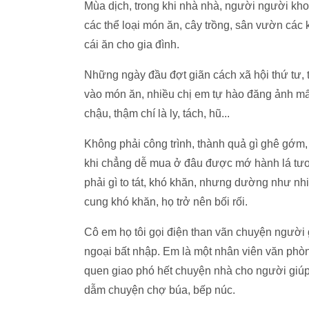
Mùa dịch, trong khi nhà nhà, người người kho
các thể loại món ăn, cây trồng, sân vườn các 
cái ăn cho gia đình.
Những ngày đầu đợt giãn cách xã hội thứ tư, 
vào món ăn, nhiều chị em tự hào đăng ảnh mấy
chậu, thậm chí là ly, tách, hũ...
Không phải công trình, thành quả gì ghê gớm,
khi chẳng dễ mua ở đâu được mớ hành lá tươ
phải gì to tát, khó khăn, nhưng dường như n
cung khó khăn, họ trở nên bối rối.
Cô em họ tôi gọi điện than vãn chuyện người gi
ngoại bất nhập. Em là một nhân viên văn phò
quen giao phó hết chuyện nhà cho người giúp 
dẫm chuyện chợ búa, bếp núc.