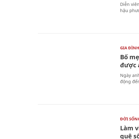
Diễn viê
hậu phươ
GIA ĐÌN
Bố mẹ
được a
Ngày anh
động đến
ĐỜI SỐN
Làm v
quê s