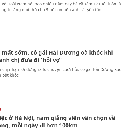
n Võ Hoài Nam nói bao nhiêu năm nay bà xã kém 12 tuổi luôn là
ng lo lắng mọi thứ cho 5 bố con nên anh rất yên tâm.
H
 mất sớm, cô gái Hải Dương oà khóc khi
nh chị đưa đi ‘hỏi vợ’
 chị nhận lời đứng ra lo chuyện cưới hỏi, cô gái Hải Dương xúc
 bật khóc.
G
iệc ở Hà Nội, nam giảng viên vẫn chọn về
ống, mỗi ngày đi hơn 100km