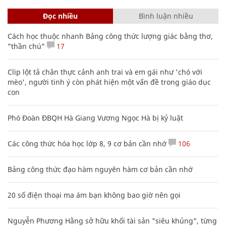
Đọc nhiều
Bình luận nhiều
Cách học thuộc nhanh Bảng công thức lượng giác bằng thơ,
"thần chú"
17
Clip lột tả chân thực cảnh anh trai và em gái như 'chó với
mèo', người tinh ý còn phát hiện một vấn đề trong giáo dục
con
Phó Đoàn ĐBQH Hà Giang Vương Ngọc Hà bị kỷ luật
Các công thức hóa học lớp 8, 9 cơ bản cần nhớ
106
Bảng công thức đạo hàm nguyên hàm cơ bản cần nhớ
20 số điện thoại ma ám bạn không bao giờ nên gọi
Nguyễn Phương Hằng sở hữu khối tài sản "siêu khủng", từng