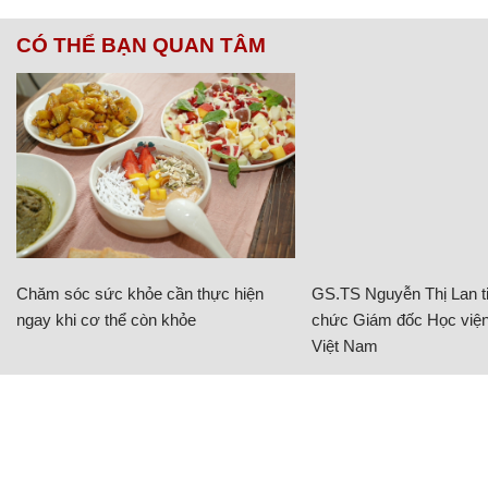
CÓ THỂ BẠN QUAN TÂM
Chăm sóc sức khỏe cần thực hiện
GS.TS Nguyễn Thị Lan ti
ngay khi cơ thể còn khỏe
chức Giám đốc Học viện
Việt Nam