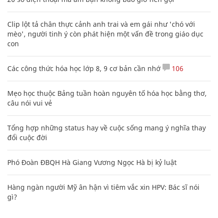
Clip lột tả chân thực cảnh anh trai và em gái như 'chó với
mèo', người tinh ý còn phát hiện một vấn đề trong giáo dục
con
Các công thức hóa học lớp 8, 9 cơ bản cần nhớ
106
Mẹo học thuộc Bảng tuần hoàn nguyên tố hóa học bằng thơ,
câu nói vui vẻ
Tổng hợp những status hay về cuộc sống mang ý nghĩa thay
đổi cuộc đời
Phó Đoàn ĐBQH Hà Giang Vương Ngọc Hà bị kỷ luật
Hàng ngàn người Mỹ ân hận vì tiêm vắc xin HPV: Bác sĩ nói
gì?