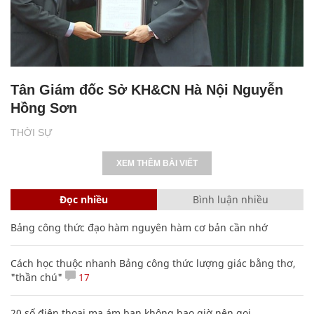
Tân Giám đốc Sở KH&CN Hà Nội Nguyễn
Hồng Sơn
THỜI SỰ
XEM THÊM BÀI VIẾT
Đọc nhiều
Bình luận nhiều
Bảng công thức đạo hàm nguyên hàm cơ bản cần nhớ
Cách học thuộc nhanh Bảng công thức lượng giác bằng thơ,
"thần chú"
17
20 số điện thoại ma ám bạn không bao giờ nên gọi