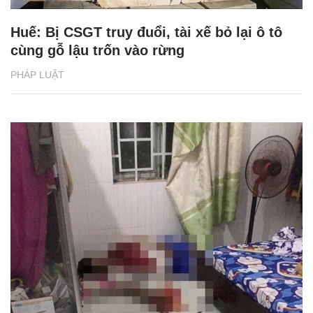
Huế: Bị CSGT truy đuổi, tài xế bỏ lại ô tô
cùng gỗ lậu trốn vào rừng
PHÁP LUẬT