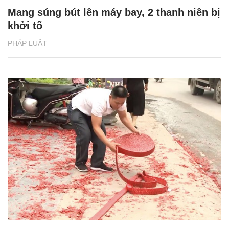
Mang súng bút lên máy bay, 2 thanh niên bị
khởi tố
PHÁP LUẬT