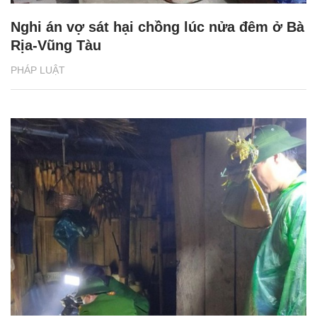
Nghi án vợ sát hại chồng lúc nửa đêm ở Bà
Rịa-Vũng Tàu
PHÁP LUẬT