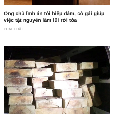
Ông chủ lĩnh án tội hiếp dâm, cô gái giúp
việc tật nguyền lầm lũi rời tòa
PHÁP LUẬT