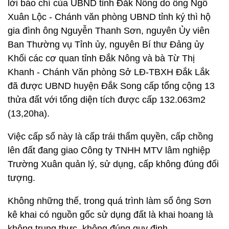
lời báo chí của UBND tỉnh Đắk Nông do ông Ngô
Xuân Lộc - Chánh văn phòng UBND tỉnh ký thì hộ
gia đình ông Nguyễn Thanh Sơn, nguyên Ủy viên
Ban Thường vụ Tỉnh ủy, nguyên Bí thư Đảng ủy
Khối các cơ quan tỉnh Đắk Nông và bà Từ Thị
Khanh - Chánh Văn phòng Sở LĐ-TBXH Đắk Lắk
đã được UBND huyện Đắk Song cấp tổng cộng 13
thửa đất với tổng diện tích được cấp 132.063m2
(13,20ha).
Việc cấp sổ này là cấp trái thẩm quyền, cấp chồng
lên đất đang giao Công ty TNHH MTV lâm nghiệp
Trường Xuân quản lý, sử dụng, cấp không đúng đối
tượng.
Không những thế, trong quá trình làm sổ ông Sơn
kê khai có nguồn gốc sử dụng đất là khai hoang là
không trung thực, không đúng quy định.