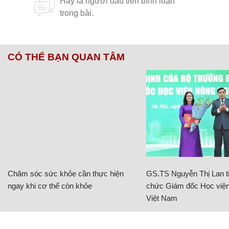
CÓ THỂ BẠN QUAN TÂM
Chăm sóc sức khỏe cần thực hiện
GS.TS Nguyễn Thị Lan ti
ngay khi cơ thể còn khỏe
chức Giám đốc Học viện
Việt Nam