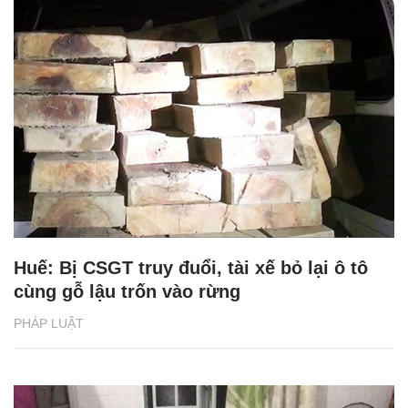
Huế: Bị CSGT truy đuổi, tài xế bỏ lại ô tô
cùng gỗ lậu trốn vào rừng
PHÁP LUẬT