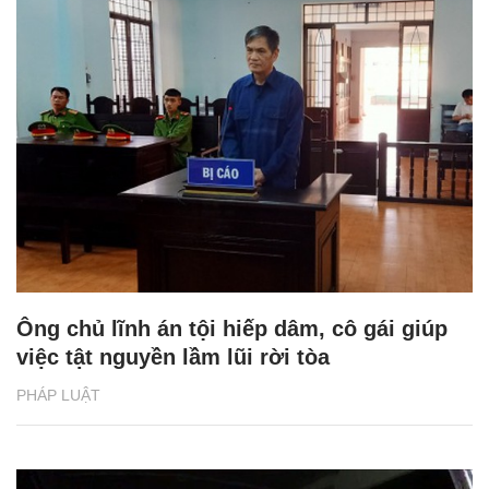
Ông chủ lĩnh án tội hiếp dâm, cô gái giúp
việc tật nguyền lầm lũi rời tòa
PHÁP LUẬT