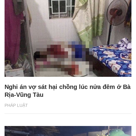
Nghi án vợ sát hại chồng lúc nửa đêm ở Bà
Rịa-Vũng Tàu
PHÁP LUẬT