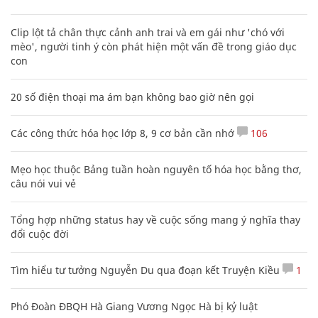
Clip lột tả chân thực cảnh anh trai và em gái như 'chó với
mèo', người tinh ý còn phát hiện một vấn đề trong giáo dục
con
20 số điện thoại ma ám bạn không bao giờ nên gọi
Các công thức hóa học lớp 8, 9 cơ bản cần nhớ
106
Mẹo học thuộc Bảng tuần hoàn nguyên tố hóa học bằng thơ,
câu nói vui vẻ
Tổng hợp những status hay về cuộc sống mang ý nghĩa thay
đổi cuộc đời
Tìm hiểu tư tưởng Nguyễn Du qua đoạn kết Truyện Kiều
1
Phó Đoàn ĐBQH Hà Giang Vương Ngọc Hà bị kỷ luật