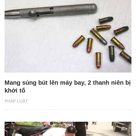
Mang súng bút lên máy bay, 2 thanh niên bị
khởi tố
PHÁP LUẬT