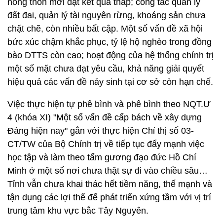
nông thôn mới đạt kết quả thấp; công tác quản lý
đất đai, quản lý tài nguyên rừng, khoáng sản chưa
chặt chẽ, còn nhiều bất cập. Một số vấn đề xã hội
bức xúc chậm khắc phục, tỷ lệ hộ nghèo trong đồng
bào DTTS còn cao; hoạt động của hệ thống chính trị
một số mặt chưa đạt yêu cầu, khả năng giải quyết
hiệu quả các vấn đề nảy sinh tại cơ sở còn hạn chế.
Việc thực hiện tự phê bình và phê bình theo NQT.Ư
4 (khóa XI) "Một số vấn đề cấp bách về xây dựng
Đảng hiện nay" gắn với thực hiện Chỉ thị số 03-
CT/TW của Bộ Chính trị về tiếp tục đẩy mạnh việc
học tập và làm theo tấm gương đạo đức Hồ Chí
Minh ở một số nơi chưa thật sự đi vào chiều sâu…
Tỉnh vẫn chưa khai thác hết tiềm năng, thế mạnh và
tận dụng các lợi thế để phát triển xứng tầm với vị trí
trung tâm khu vực bắc Tây Nguyên.