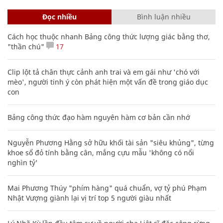
Đọc nhiều
Bình luận nhiều
Cách học thuộc nhanh Bảng công thức lượng giác bằng thơ,
"thần chú"
17
Clip lột tả chân thực cảnh anh trai và em gái như 'chó với
mèo', người tinh ý còn phát hiện một vấn đề trong giáo dục
con
Bảng công thức đạo hàm nguyên hàm cơ bản cần nhớ
Nguyễn Phương Hằng sở hữu khối tài sản "siêu khủng", từng
khoe sổ đỏ tính bằng cân, mắng cựu mẫu 'không có nổi
nghìn tỷ'
Mai Phương Thúy "phím hàng" quá chuẩn, vợ tỷ phú Phạm
Nhật Vượng giành lại vị trí top 5 người giàu nhất