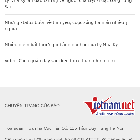
Lý Nhã Kỳ lần đầu tâm sự về người cha Liệt sĩ đặc công rừng
Sác
Những status buồn về tình yêu, cuộc sống hàm ẩn nhiều ý
nghĩa
Nhiều điểm bất thường ở bằng đại học của Lý Nhã Kỳ
Video: Cách quấn dây sạc điện thoại thành hình lò xo
CHUYÊN TRANG CỦA BÁO
Tòa soạn: Tòa nhà Cục Tần Số, 115 Trần Duy Hưng Hà Nội
Giấy phép hoạt động báo chí: Số 09/GP-BTTTT, Bộ Thông tin và