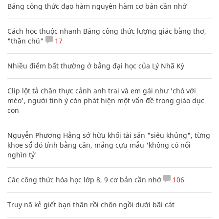
Bảng công thức đạo hàm nguyên hàm cơ bản cần nhớ
Cách học thuộc nhanh Bảng công thức lượng giác bằng thơ,
"thần chú"
17
Nhiều điểm bất thường ở bằng đại học của Lý Nhã Kỳ
Clip lột tả chân thực cảnh anh trai và em gái như 'chó với
mèo', người tinh ý còn phát hiện một vấn đề trong giáo dục
con
Nguyễn Phương Hằng sở hữu khối tài sản "siêu khủng", từng
khoe sổ đỏ tính bằng cân, mắng cựu mẫu 'không có nổi
nghìn tỷ'
Các công thức hóa học lớp 8, 9 cơ bản cần nhớ
106
Truy nã kẻ giết bạn thân rồi chôn ngồi dưới bãi cát