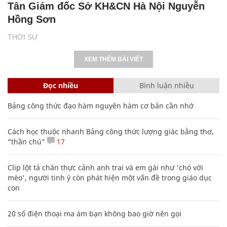
Tân Giám đốc Sở KH&CN Hà Nội Nguyễn
Hồng Sơn
THỜI SỰ
XEM THÊM BÀI VIẾT
Đọc nhiều
Bình luận nhiều
Bảng công thức đạo hàm nguyên hàm cơ bản cần nhớ
Cách học thuộc nhanh Bảng công thức lượng giác bằng thơ,
"thần chú"
17
Clip lột tả chân thực cảnh anh trai và em gái như 'chó với
mèo', người tinh ý còn phát hiện một vấn đề trong giáo dục
con
20 số điện thoại ma ám bạn không bao giờ nên gọi