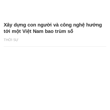
Xây dựng con người và công nghệ hướng
tới một Việt Nam bao trùm số
THỜI SỰ