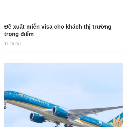
Đề xuất miễn visa cho khách thị trường
trọng điểm
THỜI SỰ