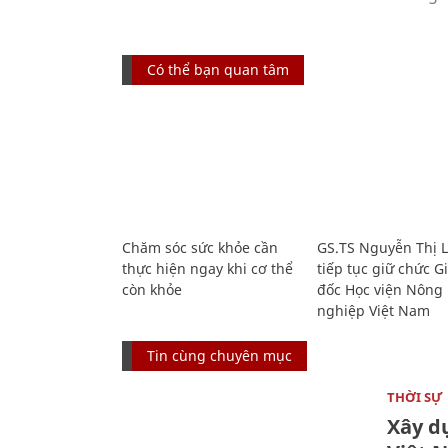
Có thể bạn quan tâm
Chăm sóc sức khỏe cần
GS.TS Nguyễn Thị 
thực hiện ngay khi cơ thể
tiếp tục giữ chức 
còn khỏe
đốc Học viện Nông
nghiệp Việt Nam
Tin cùng chuyên mục
THỜI SỰ
Xây d