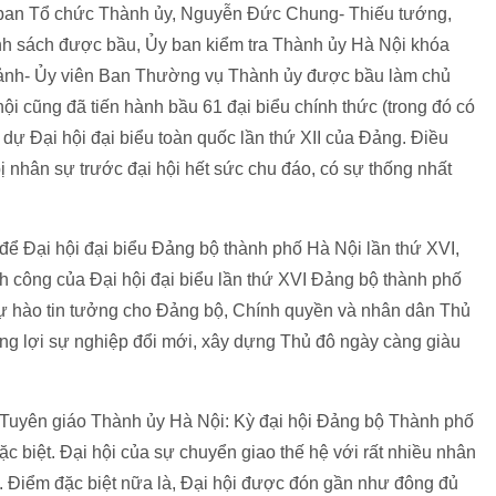
ban Tổ chức Thành ủy, Nguyễn Đức Chung- Thiếu tướng,
h sách được bầu, Ủy ban kiểm tra Thành ủy Hà Nội khóa
Cảnh- Ủy viên Ban Thường vụ Thành ủy được bầu làm chủ
ội cũng đã tiến hành bầu 61 đại biểu chính thức (trong đó có
 dự Đại hội đại biểu toàn quốc lần thứ XII của Đảng. Điều
ị nhân sự trước đại hội hết sức chu đáo, có sự thống nhất
ể Đại hội đại biểu Đảng bộ thành phố Hà Nội lần thứ XVI,
h công của Đại hội đại biểu lần thứ XVI Đảng bộ thành phố
 tự hào tin tưởng cho Đảng bộ, Chính quyền và nhân dân Thủ
ắng lợi sự nghiệp đổi mới, xây dựng Thủ đô ngày càng giàu
Tuyên giáo Thành ủy Hà Nội: Kỳ đại hội Đảng bộ Thành phố
ặc biệt. Đại hội của sự chuyển giao thế hệ với rất nhiều nhân
 Điểm đặc biệt nữa là, Đại hội được đón gần như đông đủ