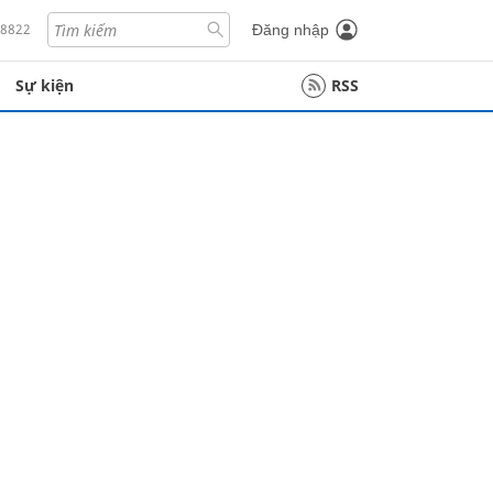
18822
Đăng nhập
Sự kiện
RSS