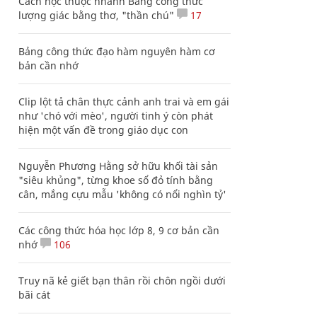
Cách học thuộc nhanh Bảng công thức
lượng giác bằng thơ, "thần chú"
17
Bảng công thức đạo hàm nguyên hàm cơ
bản cần nhớ
Clip lột tả chân thực cảnh anh trai và em gái
như 'chó với mèo', người tinh ý còn phát
hiện một vấn đề trong giáo dục con
Nguyễn Phương Hằng sở hữu khối tài sản
"siêu khủng", từng khoe sổ đỏ tính bằng
cân, mắng cựu mẫu 'không có nổi nghìn tỷ'
Các công thức hóa học lớp 8, 9 cơ bản cần
nhớ
106
Truy nã kẻ giết bạn thân rồi chôn ngồi dưới
bãi cát