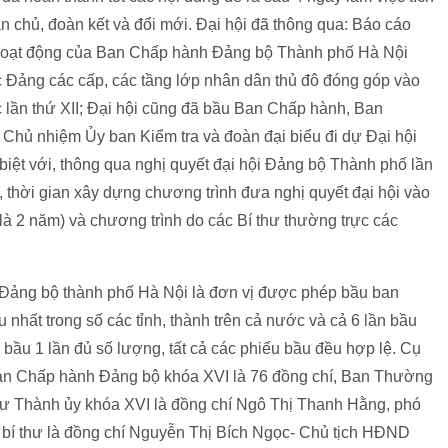
ân chủ, đoàn kết và đổi mới. Đại hội đã thông qua: Báo cáo
iểm hoạt động của Ban Chấp hành Đảng bộ Thành phố Hà Nội
c Đảng các cấp, các tầng lớp nhân dân thủ đô đóng góp vào
c lần thứ XII; Đại hội cũng đã bầu Ban Chấp hành, Ban
, Chủ nhiệm Ủy ban Kiểm tra và đoàn đại biểu đi dự Đại hội
biệt với, thông qua nghị quyết đại hội Đảng bộ Thành phố lần
, thời gian xây dựng chương trình đưa nghị quyết đại hội vào
 là 2 năm) và chương trình do các Bí thư thường trực các
i Đảng bộ thành phố Hà Nội là đơn vị được phép bầu ban
hất trong số các tỉnh, thành trên cả nước và cả 6 lần bầu
bầu 1 lần đủ số lượng, tất cả các phiếu bầu đều hợp lệ. Cụ
 Ban Chấp hành Đảng bộ khóa XVI là 76 đồng chí, Ban Thường
hư Thành ủy khóa XVI là đồng chí Ngô Thị Thanh Hằng, phó
ó bí thư là đồng chí Nguyễn Thị Bích Ngọc- Chủ tịch HĐND