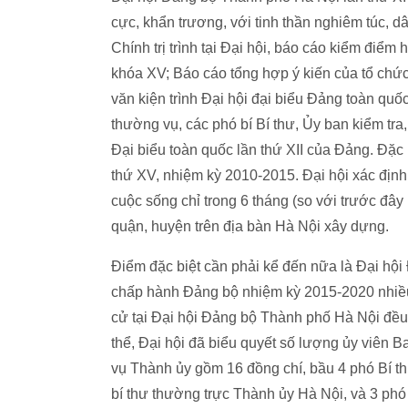
cực, khẩn trương, với tinh thần nghiêm túc, d
Chính trị trình tại Đại hội, báo cáo kiểm đ
khóa XV; Báo cáo tổng hợp ý kiến của tổ chứ
văn kiện trình Đại hội đại biểu Đảng toàn quố
thường vụ, các phó bí Bí thư, Ủy ban kiểm tra
Đại biểu toàn quốc lần thứ XII của Đảng. Đặc 
thứ XV, nhiệm kỳ 2010-2015. Đại hội xác định
cuộc sống chỉ trong 6 tháng (so với trước đây
quận, huyện trên địa bàn Hà Nội xây dựng.
Điểm đặc biệt cần phải kể đến nữa là Đại hộ
chấp hành Đảng bộ nhiệm kỳ 2015-2020 nhiều n
cử tại Đại hội Đảng bộ Thành phố Hà Nội đều 
thể, Đại hội đã biểu quyết số lượng ủy viên
vụ Thành ủy gồm 16 đồng chí, bầu 4 phó Bí t
bí thư thường trực Thành ủy Hà Nội, và 3 ph