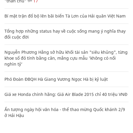
"thần chú"
17
Bí mật trận đổ bộ lên bãi biển Tà Lơn của Hải quân Việt Nam
Tổng hợp những status hay về cuộc sống mang ý nghĩa thay
đổi cuộc đời
Nguyễn Phương Hằng sở hữu khối tài sản "siêu khủng", từng
khoe sổ đỏ tính bằng cân, mắng cựu mẫu 'không có nổi
nghìn tỷ'
Phó Đoàn ĐBQH Hà Giang Vương Ngọc Hà bị kỷ luật
Giá xe Honda chính hãng: Giá Air Blade 2015 chỉ 40 triệu VNĐ
Ấn tượng ngày hội văn hóa - thể thao mừng Quốc khánh 2/9
ở Hải Hậu