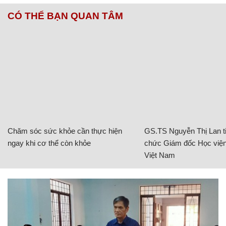
CÓ THỂ BẠN QUAN TÂM
Chăm sóc sức khỏe cần thực hiện
GS.TS Nguyễn Thị Lan ti
ngay khi cơ thể còn khỏe
chức Giám đốc Học viện
Việt Nam