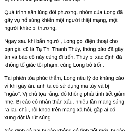
Quá trình săn lùng đối phương, nhóm của Long đã
gây vụ nổ súng khiến một người thiệt mạng, một
người khác bị thương.
Ngay sau khi bắn người, Long gọi điện thoại cho
bạn gái cũ là Tạ Thị Thanh Thủy, thông báo đã gây
án và bảo cô này cùng đi trốn. Thủy bị xác định đã
không tố giác tội phạm, cùng Long bỏ trốn.
Tại phiên tòa phúc thẩm, Long nêu lý do kháng cáo
vì khi gây án, anh ta có sử dụng ma túy và bị
"ngáo". Vị chủ tọa rằng, đó không phải tình tiết giảm
nhẹ. Bị cáo có nhân thân xấu, nhiều lần mang súng
ra lau chùi, rồi khoe trên mạng xã hội, gặp ai có
xung đột là rút súng...
Xác định cả hai bị cáo không có tình tiết mới, bị cáo