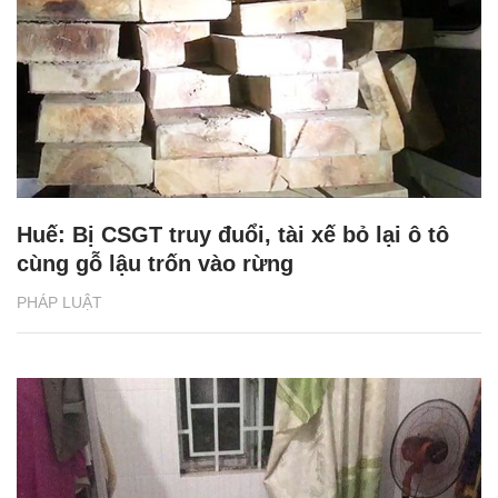
Huế: Bị CSGT truy đuổi, tài xế bỏ lại ô tô
cùng gỗ lậu trốn vào rừng
PHÁP LUẬT