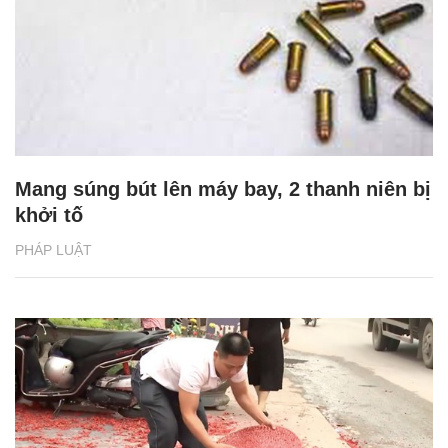
Mang súng bút lên máy bay, 2 thanh niên bị
khởi tố
PHÁP LUẬT