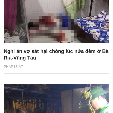
Nghi án vợ sát hại chồng lúc nửa đêm ở Bà
Rịa-Vũng Tàu
PHÁP LUẬT