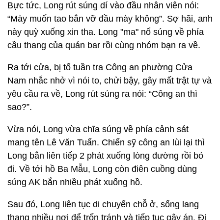
Bực tức, Long rút súng dí vào đầu nhân viên nói:
“Mày muốn tao bắn vỡ đầu mày không”. Sợ hãi, anh
này quỳ xuống xin tha. Long "ma" nổ súng về phía
cầu thang của quán bar rồi cùng nhóm bạn ra về.
Ra tới cửa, bị tổ tuần tra Công an phường Cửa
Nam nhắc nhở vì nói to, chửi bậy, gây mất trật tự và
yêu cầu ra về, Long rút súng ra nói: “Công an thì
sao?”.
Vừa nói, Long vừa chĩa súng về phía cảnh sát
mang tên Lê Văn Tuấn. Chiến sỹ công an lùi lại thì
Long bắn liên tiếp 2 phát xuống lòng đường rồi bỏ
đi. Về tới hồ Ba Mẫu, Long còn điên cuồng dùng
súng AK bắn nhiều phát xuống hồ.
Sau đó, Long liên tục di chuyển chỗ ở, sống lang
thang nhiều nơi để trốn tránh và tiếp tục gây án. Đi