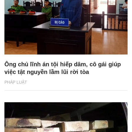
Ông chủ lĩnh án tội hiếp dâm, cô gái giúp
việc tật nguyền lầm lũi rời tòa
PHÁP LUẬT