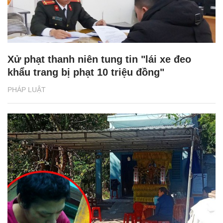
Xử phạt thanh niên tung tin "lái xe đeo
khẩu trang bị phạt 10 triệu đồng"
PHÁP LUẬT