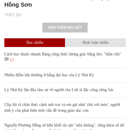
Hồng Sơn
THỜI SỰ
XEM THÊM BÀI VIẾT
Đọc nhiều
Bình luận nhiều
Cách học thuộc nhanh Bảng công thức lượng giác bằng thơ, "thần chú"
17
Nhiều điểm bất thường ở bằng đại học của Lý Nhã Kỳ
Lý Nhã Kỳ lần đầu tâm sự về người cha Liệt sĩ đặc công rừng Sác
Clip lột tả chân thực cảnh anh trai và em gái như 'chó với mèo', người
tinh ý còn phát hiện một vấn đề trong giáo dục con
Nguyễn Phương Hằng sở hữu khối tài sản "siêu khủng", từng khoe sổ đỏ