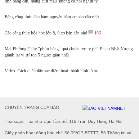
tính bằng cân, mắng cựu mẫu 'không có nổi nghìn tỷ'
Bảng công thức đạo hàm nguyên hàm cơ bản cần nhớ
Các công thức hóa học lớp 8, 9 cơ bản cần nhớ
106
Mai Phương Thúy "phím hàng" quá chuẩn, vợ tỷ phú Phạm Nhật Vượng
giành lại vị trí top 5 người giàu nhất
Video: Cách quấn dây sạc điện thoại thành hình lò xo
CHUYÊN TRANG CỦA BÁO
Tòa soạn: Tòa nhà Cục Tần Số, 115 Trần Duy Hưng Hà Nội
Giấy phép hoạt động báo chí: Số 09/GP-BTTTT, Bộ Thông tin và