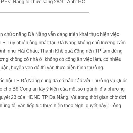
P Đà Nẵng tổ chức sáng 28/3 - Ảnh: HC
 chức năng Đà Nẵng vẫn đang triển khai thực hiện việc
TP. Tuy nhiên ông nhắc lại, Đà Nẵng không chủ trương cấm
thành như Hải Châu, Thanh Khê quá đông nên TP tạm dừng
ượng không có nhà ở, không có công ăn việc làm, có nhiều
 quận, huyện ven đô thì vẫn thực hiện bình thường.
ốc hội TP Đà Nẵng cũng đã có báo cáo với Thường vụ Quốc
ao cho Bộ Công an lấy ý kiến của một số ngành, địa phương
 quyết 23 của HĐND TP Đà Nẵng. Và trong thời gian chờ đợi
húng tôi vẫn tiếp tục thực hiện theo Nghị quyết này!" - ông