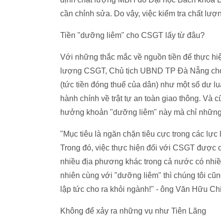
cần chỉnh sửa. Do vậy, việc kiểm tra chất l
Tiền "dưỡng liêm" cho CSGT lấy từ đâu?
Với những thắc mắc về nguồn tiền để thực hi
lượng CSGT, Chủ tịch UBND TP Đà Nẵng cho h
(tức tiền đóng thuế của dân) như một số dư l
hành chính về trật tự an toàn giao thông. V
hưởng khoản "dưỡng liêm" này mà chỉ những n
"Mục tiêu là ngăn chặn tiêu cực trong các lực
Trong đó, việc thực hiện đối với CSGT được 
nhiều địa phương khác trong cả nước có nhiều
nhiên cùng với "dưỡng liêm" thì chúng tôi cũ
lập tức cho ra khỏi ngành!" - ông Văn Hữu C
Không để xảy ra những vụ như Tiên Lãng