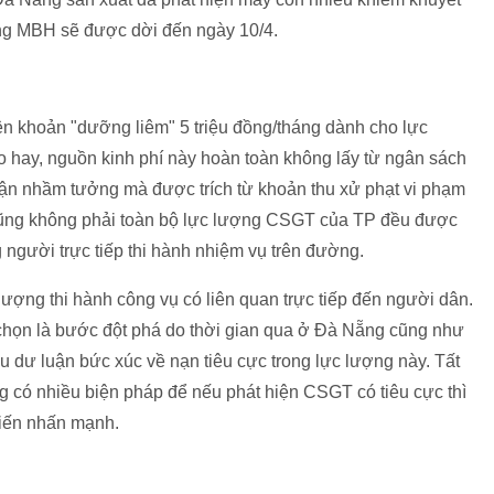
ượng MBH sẽ được dời đến ngày 10/4.
ện khoản "dưỡng liêm" 5 triệu đồng/tháng dành cho lực
ay, nguồn kinh phí này hoàn toàn không lấy từ ngân sách
uận nhầm tưởng mà được trích từ khoản thu xử phạt vi phạm
à cũng không phải toàn bộ lực lượng CSGT của TP đều được
gười trực tiếp thi hành nhiệm vụ trên đường.
 lượng thi hành công vụ có liên quan trực tiếp đến người dân.
chọn là bước đột phá do thời gian qua ở Đà Nẵng cũng như
 dư luận bức xúc về nạn tiêu cực trong lực lượng này. Tất
ng có nhiều biện pháp để nếu phát hiện CSGT có tiêu cực thì
hiến nhấn mạnh.