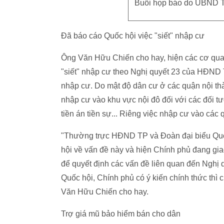
Buổi họp báo do UBND T
Đã báo cáo Quốc hội việc "siết" nhập cư
Ông Văn Hữu Chiến cho hay, hiện các cơ quan
"siết" nhập cư theo Nghị quyết 23 của HĐND 
nhập cư. Do mật độ dân cư ở các quận nội 
nhập cư vào khu vực nội đô đối với các đối t
tiền án tiền sự... Riêng việc nhập cư vào các
"Thường trực HĐND TP và Đoàn đại biểu Qu
hội về vấn đề này và hiện Chính phủ đang gi
để quyết định các vấn đề liên quan đến Nghị
Quốc hội, Chính phủ có ý kiến chính thức thì c
Văn Hữu Chiến cho hay.
Trợ giá mũ bảo hiểm bán cho dân