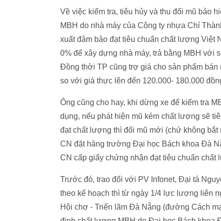
Về việc kiểm tra, tiêu hủy và thu đổi mũ bảo
MBH do nhà máy của Công ty nhựa Chí Thàn
xuất đảm bảo đạt tiêu chuẩn chất lượng Việt N
0% để xây dựng nhà máy, trả bằng MBH với số 
Đồng thời TP cũng trợ giá cho sản phẩm bán 
so với giá thực lên đến 120.000- 180.000 đồn
Ông cũng cho hay, khi dừng xe để kiểm tra 
dụng, nếu phát hiện mũ kém chất lượng sẽ ti
đạt chất lượng thì đổi mũ mới (chứ không bắt 
CN đặt hàng trường Đại học Bách khoa Đà N
CN cấp giấy chứng nhận đạt tiêu chuẩn chất 
Trước đó, trao đổi với PV Infonet, Đại tá N
theo kế hoạch thì từ ngày 1/4 lực lượng liên
Hội chợ - Triển lãm Đà Nẵng (đường Cách m
định chất lượng MBH do Đại học Bách khoa Đ