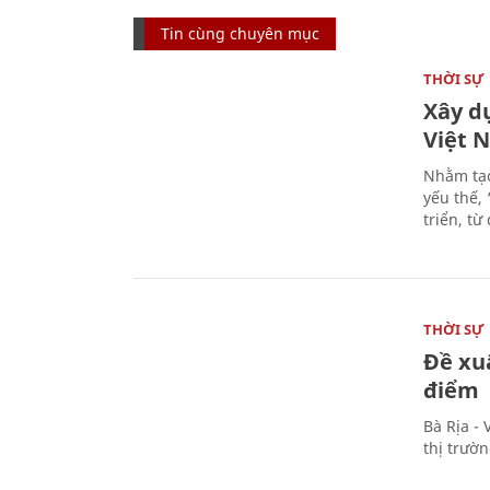
Tin cùng chuyên mục
THỜI SỰ
Xây d
Việt 
Nhằm tạo
yếu thế,
triển, t
THỜI SỰ
Đề xu
điểm
Bà Rịa -
thị trườ