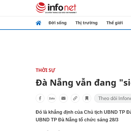
Đời sống
Thị trường
Thế giới
THỜI SỰ
Đà Nẵng vẫn đang "si
Đó là khẳng định của Chủ tịch UBND TP Đ
UBND TP Đà Nẵng tổ chức sáng 28/3