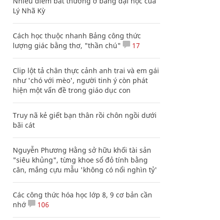
Nhiều điểm bất thường ở bằng đại học của
Lý Nhã Kỳ
Cách học thuộc nhanh Bảng công thức
lượng giác bằng thơ, "thần chú"
17
Clip lột tả chân thực cảnh anh trai và em gái
như 'chó với mèo', người tinh ý còn phát
hiện một vấn đề trong giáo dục con
Truy nã kẻ giết bạn thân rồi chôn ngồi dưới
bãi cát
Nguyễn Phương Hằng sở hữu khối tài sản
"siêu khủng", từng khoe sổ đỏ tính bằng
cân, mắng cựu mẫu 'không có nổi nghìn tỷ'
Các công thức hóa học lớp 8, 9 cơ bản cần
nhớ
106