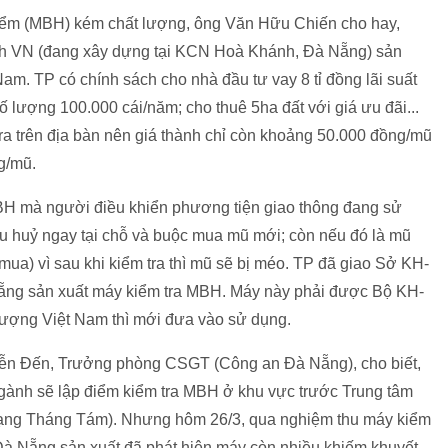
 hiểm (MBH) kém chất lượng, ông Văn Hữu Chiến cho hay,
h VN (đang xây dựng tại KCN Hoà Khánh, Đà Nẵng) sản
am. TP có chính sách cho nhà đầu tư vay 8 tỉ đồng lãi suất
lượng 100.000 cái/năm; cho thuê 5ha đất với giá ưu đãi...
ra trên địa bàn nên giá thành chỉ còn khoảng 50.000 đồng/mũ
g/mũ.
MBH mà người điều khiển phương tiện giao thông đang sử
êu huỷ ngay tại chỗ và buộc mua mũ mới; còn nếu đó là mũ
mua) vì sau khi kiểm tra thì mũ sẽ bị méo. TP đã giao Sở KH-
ẵng sản xuất máy kiểm tra MBH. Máy này phải được Bộ KH-
lượng Việt Nam thì mới đưa vào sử dụng.
guyễn Đến, Trưởng phòng CSGT (Công an Đà Nẵng), cho biết,
 ngành sẽ lập điểm kiểm tra MBH ở khu vực trước Trung tâm
ạng Tháng Tám). Nhưng hôm 26/3, qua nghiệm thu máy kiểm
à Nẵng sản xuất đã phát hiện máy còn nhiều khiếm khuyết