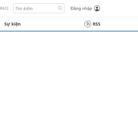
18822
Đăng nhập
Sự kiện
RSS