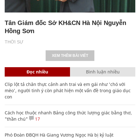
Tân Giám đốc Sở KH&CN Hà Nội Nguyễn
Hồng Sơn
THỜI SỰ
XEM THÊM BÀI VIẾT
Đọc nhiều
Bình luận nhiều
Clip lột tả chân thực cảnh anh trai và em gái như 'chó với
mèo', người tinh ý còn phát hiện một vấn đề trong giáo dục
con
Cách học thuộc nhanh Bảng công thức lượng giác bằng thơ,
"thần chú"
17
Phó Đoàn ĐBQH Hà Giang Vương Ngọc Hà bị kỷ luật