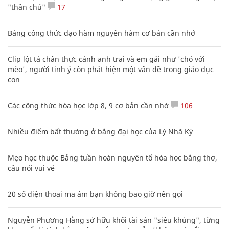
"thần chú"
17
Bảng công thức đạo hàm nguyên hàm cơ bản cần nhớ
Clip lột tả chân thực cảnh anh trai và em gái như 'chó với
mèo', người tinh ý còn phát hiện một vấn đề trong giáo dục
con
Các công thức hóa học lớp 8, 9 cơ bản cần nhớ
106
Nhiều điểm bất thường ở bằng đại học của Lý Nhã Kỳ
Mẹo học thuộc Bảng tuần hoàn nguyên tố hóa học bằng thơ,
câu nói vui vẻ
20 số điện thoại ma ám bạn không bao giờ nên gọi
Nguyễn Phương Hằng sở hữu khối tài sản "siêu khủng", từng