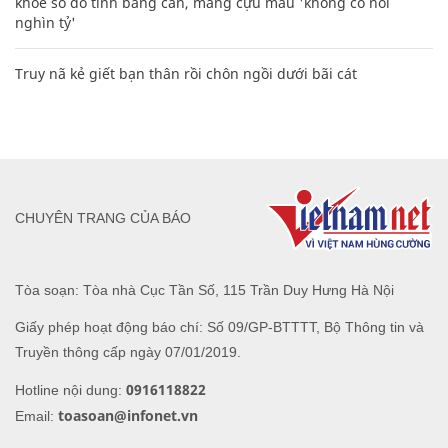
khoe sổ đỏ tính bằng cân, mắng cựu mẫu 'không có nổi
nghìn tỷ'
Truy nã kẻ giết bạn thân rồi chôn ngồi dưới bãi cát
CHUYÊN TRANG CỦA BÁO
Tòa soạn: Tòa nhà Cục Tần Số, 115 Trần Duy Hưng Hà Nội
Giấy phép hoạt động báo chí: Số 09/GP-BTTTT, Bộ Thông tin và
Truyền thông cấp ngày 07/01/2019.
0916118822
Hotline nội dung:
toasoan@infonet.vn
Email: