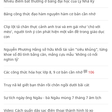
Nhiều điểm bất thường ở bằng đại học của Lý Nhã Kỳ
Bảng công thức đạo hàm nguyên hàm cơ bản cần nhớ
Clip lột tả chân thực cảnh anh trai và em gái như 'chó với
mèo', người tinh ý còn phát hiện một vấn đề trong giáo dục
con
Nguyễn Phương Hằng sở hữu khối tài sản "siêu khủng", từng
khoe sổ đỏ tính bằng cân, mắng cựu mẫu 'không có nổi
nghìn tỷ'
Các công thức hóa học lớp 8, 9 cơ bản cần nhớ
106
Truy nã kẻ giết bạn thân rồi chôn ngồi dưới bãi cát
Sự tích ngày ông Ngâu - bà Ngâu mùng 7 tháng 7 âm lịch
Video: Cách quấn dây sạc điện thoại thành hình lò xo