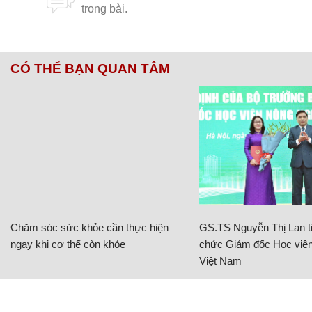
CÓ THỂ BẠN QUAN TÂM
Chăm sóc sức khỏe cần thực hiện
GS.TS Nguyễn Thị Lan ti
ngay khi cơ thể còn khỏe
chức Giám đốc Học viện
Việt Nam