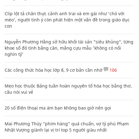
Clip lột tả chân thực cảnh anh trai và em gái như 'chó với
mèo', người tinh ý còn phát hiện một vấn đề trong giáo dục
con
Nguyễn Phương Hằng sở hữu khối tài sản "siêu khủng", từng
khoe sổ đỏ tính bằng cân, mắng cựu mẫu 'không có nổi
nghìn tỷ'
Các công thức hóa học lớp 8, 9 cơ bản cần nhớ
106
Mẹo học thuộc Bảng tuần hoàn nguyên tố hóa học bằng thơ,
câu nói vui vẻ
20 số điện thoại ma ám bạn không bao giờ nên gọi
Mai Phương Thúy "phím hàng" quá chuẩn, vợ tỷ phú Phạm
Nhật Vượng giành lại vị trí top 5 người giàu nhất