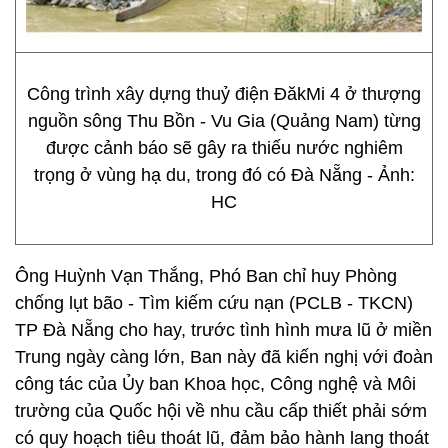
Công trình xây dựng thuỷ điện ĐăkMi 4 ở thượng
nguồn sông Thu Bồn - Vu Gia (Quảng Nam) từng
được cảnh báo sẽ gây ra thiếu nước nghiêm
trọng ở vùng hạ du, trong đó có Đà Nẵng - Ảnh:
HC
Ông Huỳnh Vạn Thắng, Phó Ban chỉ huy Phòng
chống lụt bão - Tìm kiếm cứu nạn (PCLB - TKCN)
TP Đà Nẵng cho hay, trước tình hình mưa lũ ở miền
Trung ngày càng lớn, Ban này đã kiến nghị với đoàn
công tác của Ủy ban Khoa học, Công nghệ và Môi
trường của Quốc hội về nhu cầu cấp thiết phải sớm
có quy hoạch tiêu thoát lũ, đảm bảo hành lang thoát