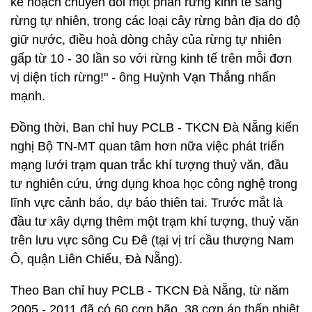
kế hoạch chuyển đổi một phần rừng kinh tế sang
rừng tự nhiên, trong các loại cây rừng bản địa do độ
giữ nước, điều hoà dòng chảy của rừng tự nhiên
gấp từ 10 - 30 lần so với rừng kinh tế trên mỗi đơn
vị diện tích rừng!" - ông Huỳnh Vạn Thắng nhấn
mạnh.
Đồng thời, Ban chỉ huy PCLB - TKCN Đà Nẵng kiến
nghị Bộ TN-MT quan tâm hơn nữa việc phát triển
mạng lưới trạm quan trắc khí tượng thuỷ văn, đầu
tư nghiên cứu, ứng dụng khoa học công nghệ trong
lĩnh vực cảnh báo, dự báo thiên tai. Trước mắt là
đầu tư xây dựng thêm một trạm khí tượng, thuỷ văn
trên lưu vực sông Cu Đê (tại vị trí cầu thượng Nam
Ô, quận Liên Chiểu, Đà Nẵng).
Theo Ban chỉ huy PCLB - TKCN Đà Nẵng, từ năm
2005 - 2011 đã có 60 cơn bão, 38 cơn áp thấp nhiệt