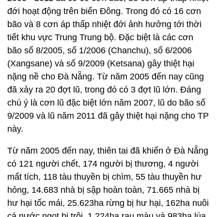
đới hoạt động trên biển Đông. Trong đó có 16 cơn
bão và 8 cơn áp thấp nhiệt đới ảnh hưởng tới thời
tiết khu vực Trung Trung bộ. Đặc biệt là các cơn
bão số 8/2005, số 1/2006 (Chanchu), số 6/2006
(Xangsane) và số 9/2009 (Ketsana) gây thiệt hại
nặng nề cho Đà Nẵng. Từ năm 2005 đến nay cũng
đã xảy ra 20 đợt lũ, trong đó có 3 đợt lũ lớn. Đáng
chú ý là cơn lũ đặc biệt lớn năm 2007, lũ do bão số
9/2009 và lũ năm 2011 đã gây thiệt hại nặng cho TP
này.
Từ năm 2005 đến nay, thiên tai đã khiến ở Đà Nẵng
có 121 người chết, 174 người bị thương, 4 người
mất tích, 118 tàu thuyền bị chìm, 55 tàu thuyền hư
hỏng, 14.683 nhà bị sập hoàn toàn, 71.665 nhà bị
hư hại tốc mái, 25.623ha rừng bị hư hại, 162ha nuôi
cá nước ngọt bị trôi, 1.224ha rau màu và 983ha lúa