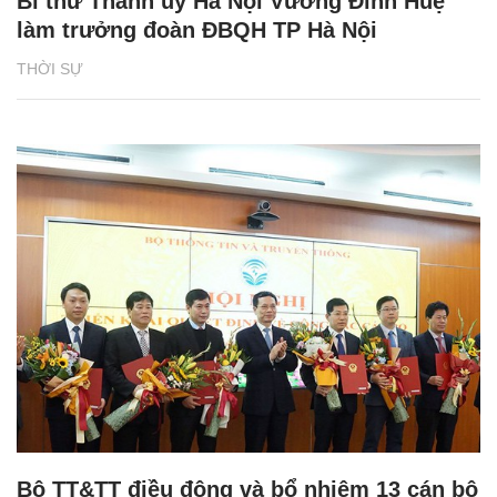
Bí thư Thành ủy Hà Nội Vương Đình Huệ
làm trưởng đoàn ĐBQH TP Hà Nội
THỜI SỰ
Bộ TT&TT điều động và bổ nhiệm 13 cán bộ