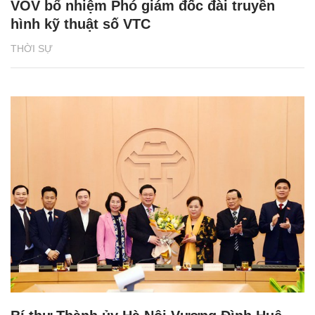
VOV bổ nhiệm Phó giám đốc đài truyền
hình kỹ thuật số VTC
THỜI SỰ