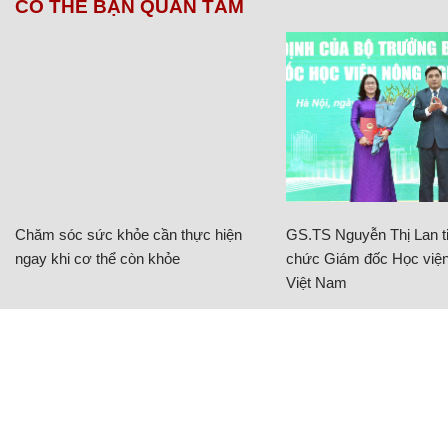
CÓ THỂ BẠN QUAN TÂM
Chăm sóc sức khỏe cần thực hiện
GS.TS Nguyễn Thị Lan ti
ngay khi cơ thể còn khỏe
chức Giám đốc Học viện
Việt Nam