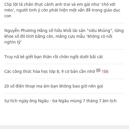
Clip lột tả chân thực cảnh anh trai và em gái như 'chó với
mèo', người tinh ý còn phát hiện một vấn đề trong giáo dục
con
Nguyễn Phương Hằng sở hữu khối tài sản "siêu khủng", từng
khoe sổ đỏ tính bằng cân, mắng cựu mẫu 'không có nổi
nghìn tỷ'
Truy nã kẻ giết bạn thân rồi chôn ngồi dưới bãi cát
Các công thức hóa học lớp 8, 9 cơ bản cần nhớ
106
20 số điện thoại ma ám bạn không bao giờ nên gọi
Sự tích ngày ông Ngâu - bà Ngâu mùng 7 tháng 7 âm lịch