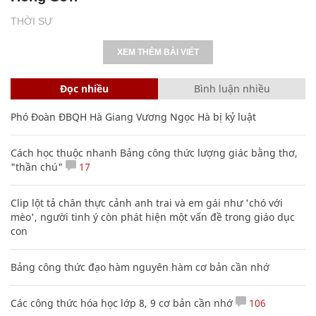
THỜI SỰ
XEM THÊM BÀI VIẾT
Đọc nhiều
Bình luận nhiều
Phó Đoàn ĐBQH Hà Giang Vương Ngọc Hà bị kỷ luật
Cách học thuộc nhanh Bảng công thức lượng giác bằng thơ,
"thần chú"
17
Clip lột tả chân thực cảnh anh trai và em gái như 'chó với
mèo', người tinh ý còn phát hiện một vấn đề trong giáo dục
con
Bảng công thức đạo hàm nguyên hàm cơ bản cần nhớ
Các công thức hóa học lớp 8, 9 cơ bản cần nhớ
106