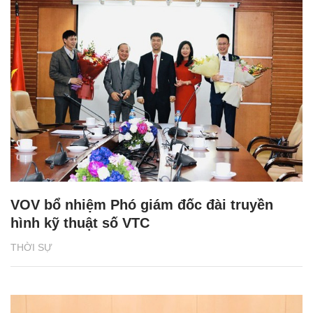
VOV bổ nhiệm Phó giám đốc đài truyền
hình kỹ thuật số VTC
THỜI SỰ