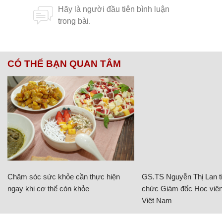
CÓ THỂ BẠN QUAN TÂM
Chăm sóc sức khỏe cần thực hiện
GS.TS Nguyễn Thị Lan ti
ngay khi cơ thể còn khỏe
chức Giám đốc Học viện
Việt Nam