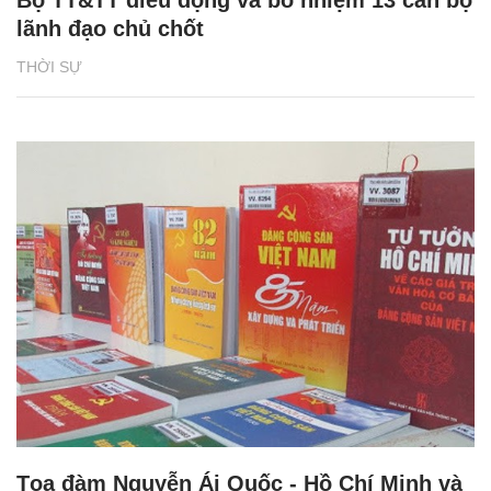
Bộ TT&TT điều động và bổ nhiệm 13 cán bộ
lãnh đạo chủ chốt
THỜI SỰ
Tọa đàm Nguyễn Ái Quốc - Hồ Chí Minh và