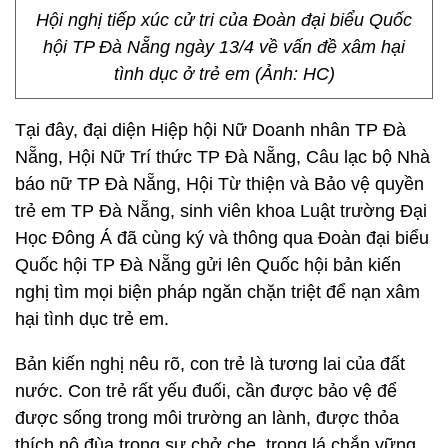
Hội nghị tiếp xúc cử tri của Đoàn đại biểu Quốc
hội TP Đà Nẵng ngày 13/4 về vấn đề xâm hại
tình dục ở trẻ em (Ảnh: HC)
Tại đây, đại diện Hiệp hội Nữ Doanh nhân TP Đà
Nẵng, Hội Nữ Trí thức TP Đà Nẵng, Câu lạc bộ Nhà
báo nữ TP Đà Nẵng, Hội Từ thiện và Bảo vệ quyền
trẻ em TP Đà Nẵng, sinh viên khoa Luật trường Đại
Học Đông Á đã cùng ký và thông qua Đoàn đại biểu
Quốc hội TP Đà Nẵng gửi lên Quốc hội bản kiến
nghị tìm mọi biện pháp ngăn chặn triệt để nạn xâm
hại tình dục trẻ em.
Bản kiến nghị nêu rõ, con trẻ là tương lai của đất
nước. Con trẻ rất yếu đuối, cần được bảo vệ để
được sống trong môi trường an lành, được thỏa
thích nô đùa trong sự chở che, trong lá chắn vững